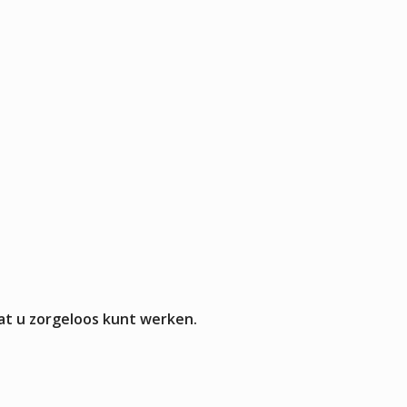
Pizza werkbanken zonder koeling
APPARATUUR
rmers
sten
mpen
aten
rines
mers
at u zorgeloos kunt werken.