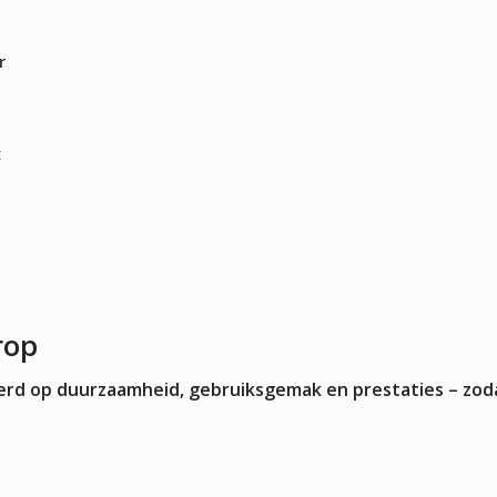
Kokskleding
EN
VLEESMACHINES
WARMHOUD
r
Hamburgerpersen
Chocoladewa
vens
Vleessnijmachines
Soepketels
Gehaktmolens - Vleesmolen
Warmhoudka
Vleesmengers
Warmhoudla
t
Vleesvermalser
Warmhoudpl
Warmhoudvit
Worstenwar
rop
teerd op duurzaamheid, gebruiksgemak en prestaties – zod