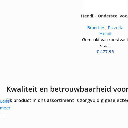
OVENS, STEAMERS 
DRANKAPPARATUUR
Hendi – Onderstel voo
MAGNETRONS
Citruspersen - Juicers
ovens
Convectie-/Heteluchto
Koffie en Thee
Branches
,
Pizzeria
High-Speed Ovens
Koude Drankdispensers
Hendi
Magnetrons
Milkshakers
Gemaakt van roestvas
Rookovens
Slush Machines
staal.
Speciale Ovens
Warme Drankdispensers
€
477,95
Voedseldrogers
Waterkokers
Kwaliteit en betrouwbaarheid voo
Elk product in ons assortiment is zorgvuldig geselec
Lees
meer