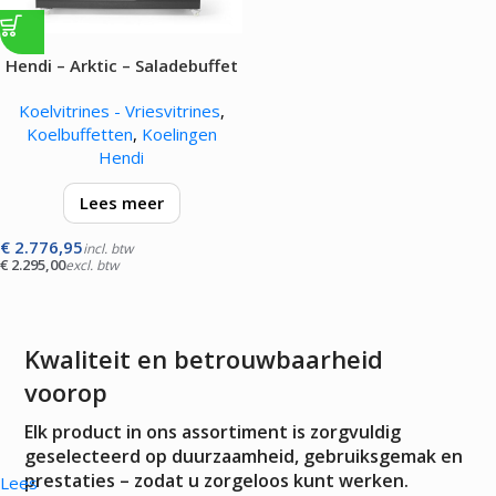
Hendi – Arktic – Saladebuffet
display – 1490L – 170W
Koelvitrines - Vriesvitrines
,
Koelbuffetten
,
Koelingen
Hendi
Lees meer
€
2.776,95
Het Arktic Salad-buffet biedt
incl. btw
€
2.295,00
excl. btw
ruimte voor 4 GN 1/1-
containers, die bij de set zijn
inbegrepen. Het buffet is
uitgerust met verlichting in de…
Kwaliteit en betrouwbaarheid
voorop
Elk product in ons assortiment is zorgvuldig
geselecteerd op duurzaamheid, gebruiksgemak en
prestaties – zodat u zorgeloos kunt werken.
Lees