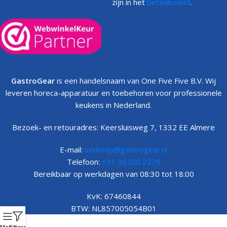
zijn in het
betaalbeleid
.
GastroGear
is een handelsnaam van One Five Five B.V. Wij
leveren horeca-apparatuur en toebehoren voor professionele
keukens in Nederland.
Bezoek- en retouradres: Keersluisweg 7, 1332 EE Almere
E-mail:
verkoop@gastrogear.nl
Telefoon:
+31 36200 2276
Bereikbaar op werkdagen van 08:30 tot 18:00
KvK: 67460844
BTW: NL857005054B01
Menu
Filters