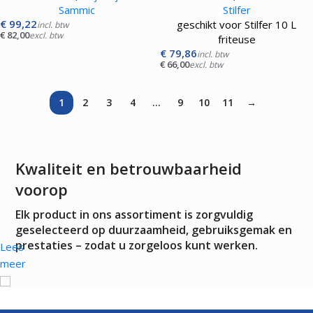
Sammic
Stilfer
€
99,22
geschikt voor Stilfer 10 L
incl. btw
€
82,00
excl. btw
friteuse
€
79,86
incl. btw
€
66,00
excl. btw
1
2
3
4
…
9
10
11
→
Kwaliteit en betrouwbaarheid
voorop
Elk product in ons assortiment is zorgvuldig
geselecteerd op duurzaamheid, gebruiksgemak en
prestaties – zodat u zorgeloos kunt werken.
Lees
meer