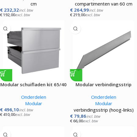
cm
compartimenten van 60 cm
€
232,32
€
264,99
incl. btw
incl. btw
€
192,00
€
219,00
excl. btw
excl. btw
Modular schuifladen kit 65/40
Modular verbindingsstrip
Onderdelen
Onderdelen
Modular
Modular
€
496,10
verbindingsstrip (hoog-links)
incl. btw
€
410,00
excl. btw
€
79,86
incl. btw
€
66,00
excl. btw