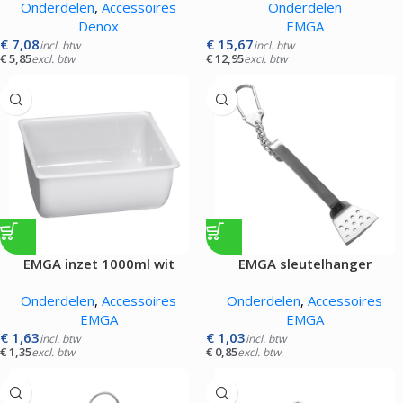
Onderdelen
,
Accessoires
Onderdelen
Denox
EMGA
€
7,08
€
15,67
incl. btw
incl. btw
€
5,85
€
12,95
excl. btw
excl. btw
EMGA inzet 1000ml wit
EMGA sleutelhanger
bakspaan
Onderdelen
,
Accessoires
Onderdelen
,
Accessoires
EMGA
EMGA
€
1,63
€
1,03
incl. btw
incl. btw
€
1,35
€
0,85
excl. btw
excl. btw