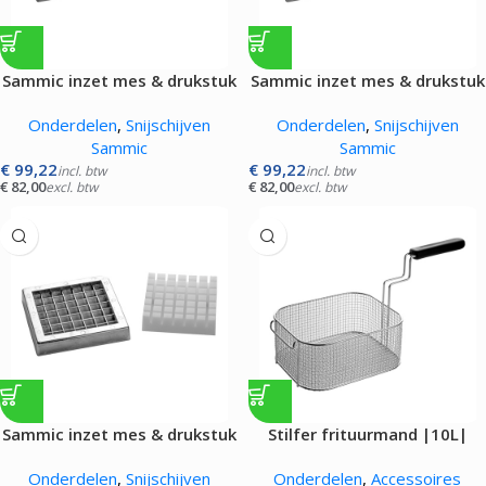
Sammic inzet mes & drukstuk
Sammic inzet mes & drukstuk
|08x08mm|
|10x10mm|
Onderdelen
,
Snijschijven
Onderdelen
,
Snijschijven
Sammic
Sammic
€
99,22
€
99,22
incl. btw
incl. btw
€
82,00
€
82,00
excl. btw
excl. btw
Sammic inzet mes & drukstuk
Stilfer frituurmand |10L|
|12x12mm|
Onderdelen
,
Snijschijven
Onderdelen
,
Accessoires