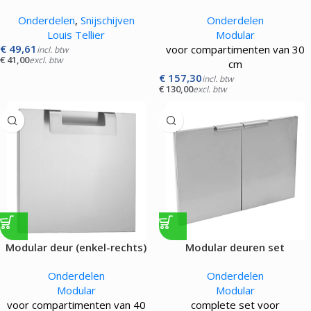
mesrooster |13x13mm|
Onderdelen
,
Snijschijven
Onderdelen
Louis Tellier
Modular
€
49,61
voor compartimenten van 30
incl. btw
€
41,00
excl. btw
cm
€
157,30
incl. btw
€
130,00
excl. btw
Modular deur (enkel-rechts)
Modular deuren set
Onderdelen
Onderdelen
Modular
Modular
voor compartimenten van 40
complete set voor