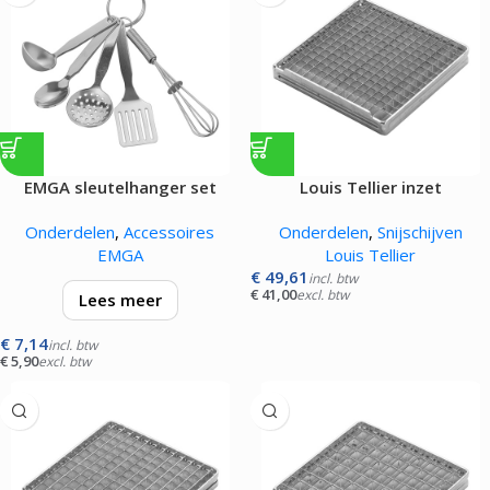
EMGA sleutelhanger set
Louis Tellier inzet
mesrooster |06x06mm|
Onderdelen
,
Accessoires
Onderdelen
,
Snijschijven
EMGA
Louis Tellier
€
49,61
incl. btw
€
41,00
excl. btw
Lees meer
€
7,14
set bestaande uit garde,
incl. btw
€
5,90
excl. btw
bakspaan, schuimspaan, lepel
en sauslepel