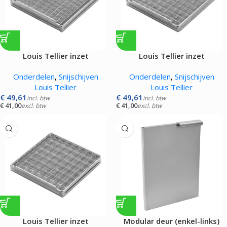
Louis Tellier inzet
Louis Tellier inzet
mesrooster |08x08mm|
mesrooster |10x10mm|
Onderdelen
,
Snijschijven
Onderdelen
,
Snijschijven
Louis Tellier
Louis Tellier
€
49,61
€
49,61
incl. btw
incl. btw
€
41,00
€
41,00
excl. btw
excl. btw
Louis Tellier inzet
Modular deur (enkel-links)