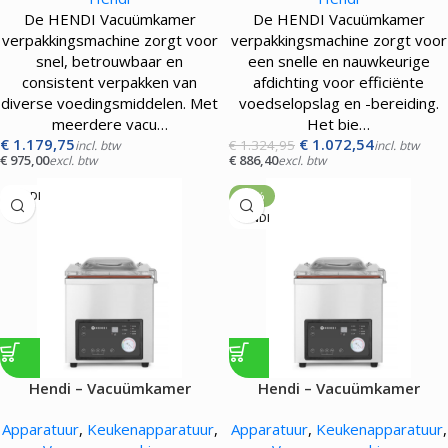
De HENDI Vacuümkamer
De HENDI Vacuümkamer
verpakkingsmachine zorgt voor
verpakkingsmachine zorgt voor
snel, betrouwbaar en
een snelle en nauwkeurige
consistent verpakken van
afdichting voor efficiënte
diverse voedingsmiddelen. Met
voedselopslag en -bereiding.
meerdere vacu…
Het bie…
€
1.179,75
€
1.072,54
€
1.324,95
incl. btw
incl. btw
€
975,00
€
886,40
excl. btw
excl. btw
HENDI
-19%
HENDI
Hendi – Vacuümkamer
Hendi – Vacuümkamer
verpakkingsmachine Profi
verpakkingsmachine Profi
Apparatuur
,
Keukenapparatuur
,
Apparatuur
,
Keukenapparatuur
,
Line – 370W
Line – 750W