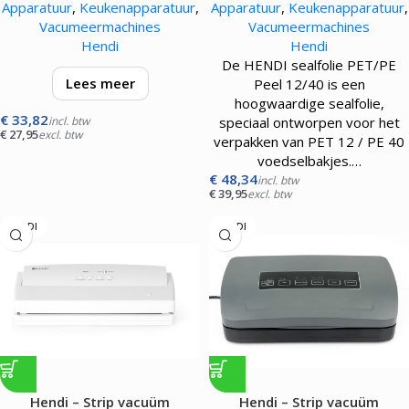
Apparatuur
,
Keukenapparatuur
,
Apparatuur
,
Keukenapparatuur
,
975374 vacuüm
Vacumeermachines
Vacumeermachines
verpakkingsmachine Kitchen
Hendi
Hendi
Line
De HENDI sealfolie PET/PE
Lees meer
Peel 12/40 is een
hoogwaardige sealfolie,
€
33,82
Kan worden bevestigd aan
incl. btw
speciaal ontworpen voor het
€
27,95
excl. btw
975374 vacuüm
verpakken van PET 12 / PE 40
verpakkingsmachine Kitchen
voedselbakjes.…
Line of als losse toevoeging
€
48,34
incl. btw
€
39,95
excl. btw
gebruikt worden bij andere
vacuüm verpakkings…
HENDI
HENDI
Hendi – Strip vacuüm
Hendi – Strip vacuüm