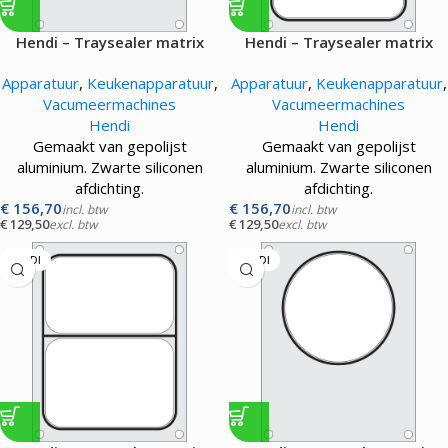
Hendi – Traysealer matrix
Hendi – Traysealer matrix
Apparatuur
,
Keukenapparatuur
,
Apparatuur
,
Keukenapparatuur
,
Vacumeermachines
Vacumeermachines
Hendi
Hendi
Gemaakt van gepolijst
Gemaakt van gepolijst
aluminium. Zwarte siliconen
aluminium. Zwarte siliconen
afdichting.
afdichting.
€
156,70
€
156,70
incl. btw
incl. btw
€
129,50
€
129,50
excl. btw
excl. btw
HENDI
HENDI