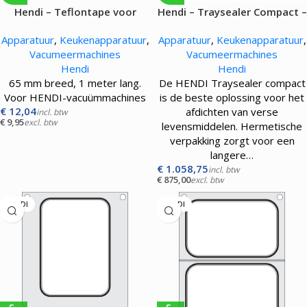
Hendi – Teflontape voor
Hendi – Traysealer Compact –
bovenste sealbalk.
700W
Apparatuur
,
Keukenapparatuur
,
Apparatuur
,
Keukenapparatuur
,
Vacumeermachines
Vacumeermachines
Hendi
Hendi
65 mm breed, 1 meter lang.
De HENDI Traysealer compact
Voor HENDI-vacuümmachines
is de beste oplossing voor het
€
12,04
afdichten van verse
incl. btw
€
9,95
excl. btw
levensmiddelen. Hermetische
verpakking zorgt voor een
langere…
€
1.058,75
incl. btw
€
875,00
excl. btw
HENDI
HENDI