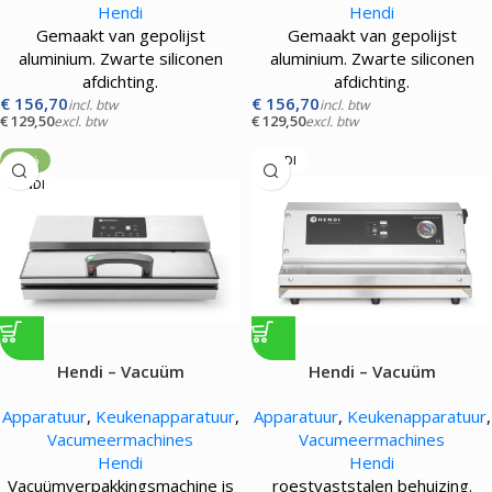
Hendi
Hendi
Gemaakt van gepolijst
Gemaakt van gepolijst
aluminium. Zwarte siliconen
aluminium. Zwarte siliconen
afdichting.
afdichting.
€
156,70
€
156,70
incl. btw
incl. btw
€
129,50
€
129,50
excl. btw
excl. btw
-19%
HENDI
HENDI
Hendi – Vacuüm
Hendi – Vacuüm
verpakkingsmachine Kitchen
verpakkingsmachine Profi
Apparatuur
,
Keukenapparatuur
,
Apparatuur
,
Keukenapparatuur
,
Line – 550W
Line – 250W
Vacumeermachines
Vacumeermachines
Hendi
Hendi
Vacuümverpakkingsmachine is
roestvaststalen behuizing.