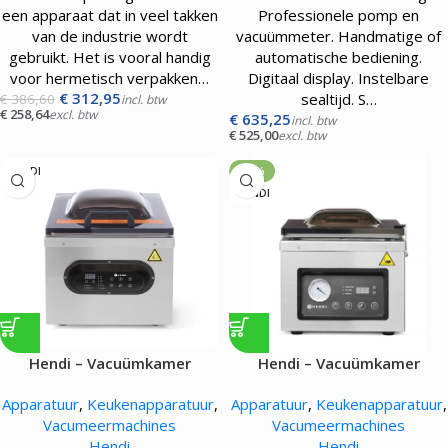
een apparaat dat in veel takken
Professionele pomp en
van de industrie wordt
vacuümmeter. Handmatige of
gebruikt. Het is vooral handig
automatische bediening.
voor hermetisch verpakken…
Digitaal display. Instelbare
€
312,95
sealtijd. S…
€
386,60
incl. btw
€
258,64
excl. btw
€
635,25
incl. btw
€
525,00
excl. btw
HENDI
-19%
HENDI
Hendi – Vacuümkamer
Hendi – Vacuümkamer
verpakkingsmachine – 630W
verpakkingsmachine – 950W
Apparatuur
,
Keukenapparatuur
,
Apparatuur
,
Keukenapparatuur
,
Vacumeermachines
Vacumeermachines
Hendi
Hendi