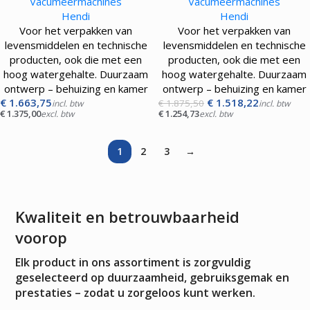
Vacumeermachines
Vacumeermachines
Hendi
Hendi
Voor het verpakken van
Voor het verpakken van
levensmiddelen en technische
levensmiddelen en technische
producten, ook die met een
producten, ook die met een
hoog watergehalte. Duurzaam
hoog watergehalte. Duurzaam
ontwerp – behuizing en kamer
ontwerp – behuizing en kamer
€
1.663,75
€
1.518,22
€
1.875,50
incl. btw
incl. btw
€
1.375,00
€
1.254,73
excl. btw
excl. btw
1
2
3
→
Kwaliteit en betrouwbaarheid
voorop
Elk product in ons assortiment is zorgvuldig
geselecteerd op duurzaamheid, gebruiksgemak en
prestaties – zodat u zorgeloos kunt werken.