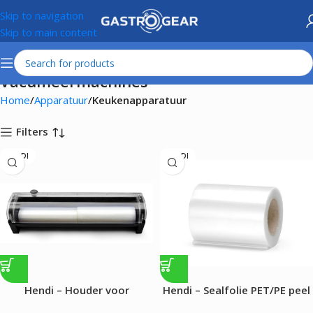
Skip to navigation
Skip to main content
Vacumeermachines
Home
Apparatuur
Keukenapparatuur
Filters
HENDI
HENDI
Hendi – Houder voor
Hendi – Sealfolie PET/PE peel
vacuümzakken op rol voor
12/40