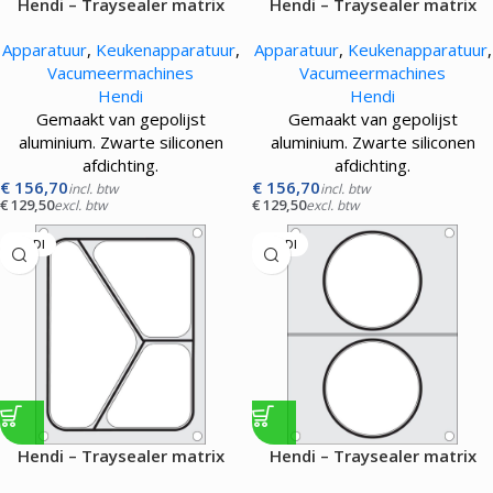
Hendi – Traysealer matrix
Hendi – Traysealer matrix
Apparatuur
,
Keukenapparatuur
,
Apparatuur
,
Keukenapparatuur
,
Vacumeermachines
Vacumeermachines
Hendi
Hendi
Gemaakt van gepolijst
Gemaakt van gepolijst
aluminium. Zwarte siliconen
aluminium. Zwarte siliconen
afdichting.
afdichting.
€
156,70
€
156,70
incl. btw
incl. btw
€
129,50
€
129,50
excl. btw
excl. btw
HENDI
HENDI
Hendi – Traysealer matrix
Hendi – Traysealer matrix