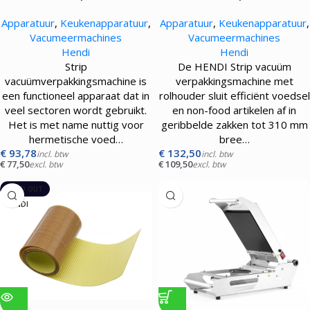
verpakkingsmachine – 100W
verpakkingsmachine met
Apparatuur
,
Keukenapparatuur
,
Apparatuur
,
Keukenapparatuur
,
rolhouder – 100W
Vacumeermachines
Vacumeermachines
Hendi
Hendi
Strip
De HENDI Strip vacuüm
vacuümverpakkingsmachine is
verpakkingsmachine met
een functioneel apparaat dat in
rolhouder sluit efficiënt voedsel
veel sectoren wordt gebruikt.
en non-food artikelen af in
Het is met name nuttig voor
geribbelde zakken tot 310 mm
hermetische voed…
bree…
€
93,78
€
132,50
incl. btw
incl. btw
€
77,50
€
109,50
excl. btw
excl. btw
SOLD OUT
HENDI