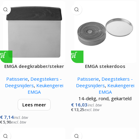
EMGA deegkrabber/steker
EMGA stekerdoos
zwart
Patisserie
,
Deegstekers -
Patisserie
,
Deegstekers -
Deegsnijders
,
Keukengerei
Deegsnijders
,
Keukengerei
EMGA
EMGA
14-delig, rond, gekarteld
Lees meer
€
16,03
incl. btw
€
13,25
excl. btw
€
7,14
met kunststof greep
incl. btw
€
5,90
excl. btw