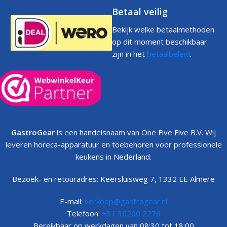
Betaal veilig
Bekijk welke betaalmethoden
op dit moment beschikbaar
zijn in het
betaalbeleid
.
GastroGear
is een handelsnaam van One Five Five B.V. Wij
leveren horeca-apparatuur en toebehoren voor professionele
keukens in Nederland.
Bezoek- en retouradres: Keersluisweg 7, 1332 EE Almere
E-mail:
verkoop@gastrogear.nl
Telefoon:
+31 36200 2276
Bereikbaar op werkdagen van 08:30 tot 18:00