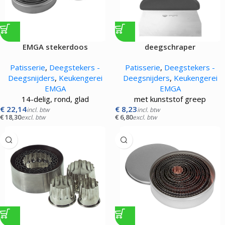
EMGA stekerdoos
deegschraper
Patisserie
,
Deegstekers -
Patisserie
,
Deegstekers -
Deegsnijders
,
Keukengerei
Deegsnijders
,
Keukengerei
EMGA
EMGA
14-delig, rond, glad
met kunststof greep
€
22,14
€
8,23
incl. btw
incl. btw
€
18,30
€
6,80
excl. btw
excl. btw