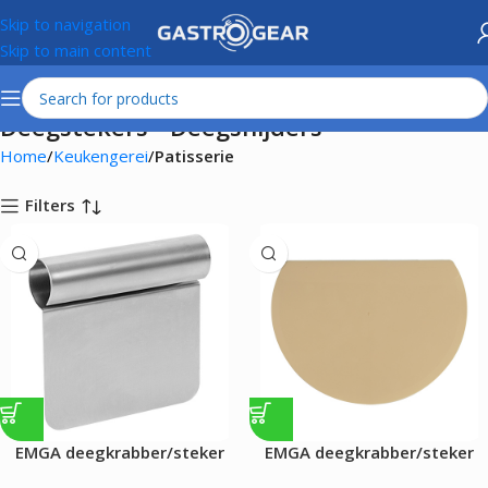
Skip to navigation
Skip to main content
Deegstekers - Deegsnijders
Home
Keukengerei
Patisserie
Filters
EMGA deegkrabber/steker
EMGA deegkrabber/steker
crème