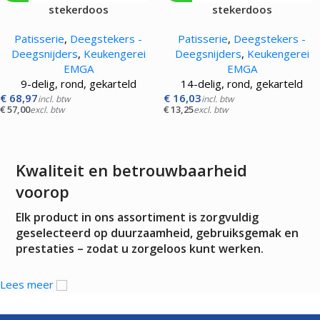
stekerdoos
stekerdoos
Patisserie
,
Deegstekers -
Patisserie
,
Deegstekers -
Deegsnijders
,
Keukengerei
Deegsnijders
,
Keukengerei
EMGA
EMGA
9-delig, rond, gekarteld
14-delig, rond, gekarteld
€
68,97
€
16,03
incl. btw
incl. btw
€
57,00
€
13,25
excl. btw
excl. btw
Kwaliteit en betrouwbaarheid
voorop
Elk product in ons assortiment is zorgvuldig
geselecteerd op duurzaamheid, gebruiksgemak en
prestaties – zodat u zorgeloos kunt werken.
Lees meer