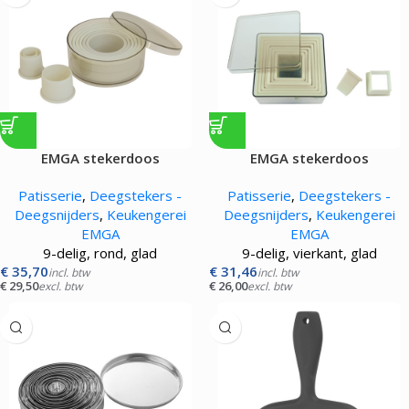
EMGA stekerdoos
EMGA stekerdoos
Patisserie
,
Deegstekers -
Patisserie
,
Deegstekers -
Deegsnijders
,
Keukengerei
Deegsnijders
,
Keukengerei
EMGA
EMGA
9-delig, rond, glad
9-delig, vierkant, glad
€
35,70
€
31,46
incl. btw
incl. btw
€
29,50
€
26,00
excl. btw
excl. btw