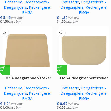
Patisserie
,
Deegstekers -
Patisserie
,
Deegstekers -
Deegsnijders
,
Keukengerei
Deegsnijders
,
Keukengerei
EMGA
EMGA
€
5,45
€
1,82
incl. btw
incl. btw
€
4,50
€
1,50
excl. btw
excl. btw
EMGA deegkrabber/steker
EMGA deegkrabber/steker
crème
crème
Patisserie
,
Deegstekers -
Patisserie
,
Deegstekers -
Deegsnijders
,
Keukengerei
Deegsnijders
,
Keukengerei
EMGA
EMGA
€
1,21
€
0,67
incl. btw
incl. btw
€
1,00
€
0,55
excl. btw
excl. btw