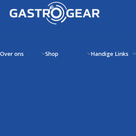
Over ons
Shop
Handige Links
Over ons
Verzendbeleid
Klantenservice
Contact
Betaalbeleid
FAQs
Klantenservice
Retourneren
Volg uw bestelling
FAQs
Garantie
Voorwaarden
Volg uw bestelling
Privacystatement
Cookiebeleid
Klachtenpagina