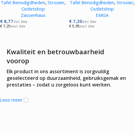
Tafel Benodigdheden
,
Strooier
,
Tafel Benodigdheden
,
Strooier
,
Outletshop
Outletshop
Zassenhaus
EMGA
€
8,77
€
7,20
incl. btw
incl. btw
€
7,25
€
5,95
excl. btw
excl. btw
Kwaliteit en betrouwbaarheid
voorop
Elk product in ons assortiment is zorgvuldig
geselecteerd op duurzaamheid, gebruiksgemak en
prestaties – zodat u zorgeloos kunt werken.
Lees meer