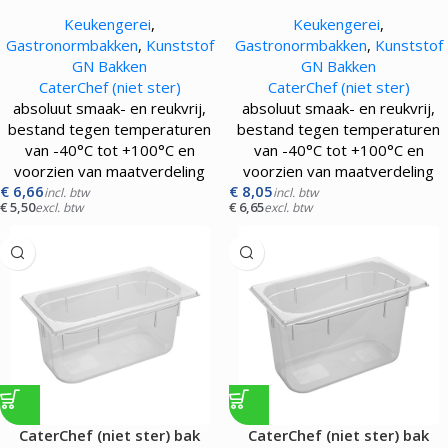
gastronorm GN1/3 |065 mm|
gastronorm GN1/3 |100 mm|
Keukengerei
,
Keukengerei
,
transparant
transparant
Gastronormbakken
,
Kunststof
Gastronormbakken
,
Kunststof
GN Bakken
GN Bakken
CaterChef (niet ster)
CaterChef (niet ster)
absoluut smaak- en reukvrij,
absoluut smaak- en reukvrij,
bestand tegen temperaturen
bestand tegen temperaturen
van -40°C tot +100°C en
van -40°C tot +100°C en
voorzien van maatverdeling
voorzien van maatverdeling
€
6,66
€
8,05
incl. btw
incl. btw
€
5,50
€
6,65
excl. btw
excl. btw
CaterChef (niet ster) bak
CaterChef (niet ster) bak