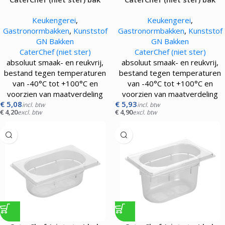
gastronorm GN1/6 |100 mm|
gastronorm GN1/6 |150 mm|
Keukengerei
,
Keukengerei
,
transparant
transparant
Gastronormbakken
,
Kunststof
Gastronormbakken
,
Kunststof
GN Bakken
GN Bakken
CaterChef (niet ster)
CaterChef (niet ster)
absoluut smaak- en reukvrij,
absoluut smaak- en reukvrij,
bestand tegen temperaturen
bestand tegen temperaturen
van -40°C tot +100°C en
van -40°C tot +100°C en
voorzien van maatverdeling
voorzien van maatverdeling
€
5,08
€
5,93
incl. btw
incl. btw
€
4,20
€
4,90
excl. btw
excl. btw