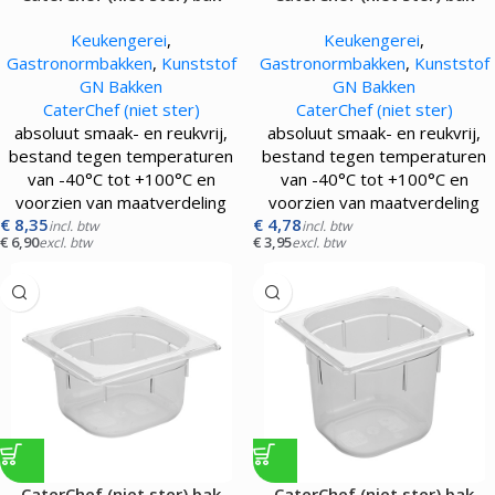
gastronorm GN1/4 |150 mm|
gastronorm GN1/6 |065 mm|
Keukengerei
,
Keukengerei
,
transparant
transparant
Gastronormbakken
,
Kunststof
Gastronormbakken
,
Kunststof
GN Bakken
GN Bakken
CaterChef (niet ster)
CaterChef (niet ster)
absoluut smaak- en reukvrij,
absoluut smaak- en reukvrij,
bestand tegen temperaturen
bestand tegen temperaturen
van -40°C tot +100°C en
van -40°C tot +100°C en
voorzien van maatverdeling
voorzien van maatverdeling
€
8,35
€
4,78
incl. btw
incl. btw
€
6,90
€
3,95
excl. btw
excl. btw
CaterChef (niet ster) bak
CaterChef (niet ster) bak