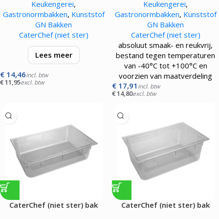
Keukengerei
,
Keukengerei
,
transparant
transparant
Gastronormbakken
,
Kunststof
Gastronormbakken
,
Kunststof
GN Bakken
GN Bakken
CaterChef (niet ster)
CaterChef (niet ster)
absoluut smaak- en reukvrij,
Lees meer
bestand tegen temperaturen
van -40°C tot +100°C en
€
14,46
absoluut smaak- en reukvrij,
incl. btw
voorzien van maatverdeling
€
11,95
excl. btw
bestand tegen temperaturen
€
17,91
incl. btw
€
14,80
excl. btw
van -40°C tot +100°C en
voorzien van maatverdeling
CaterChef (niet ster) bak
CaterChef (niet ster) bak
gastronorm GN1/1 |150 mm|
gastronorm GN1/1 |200 mm|