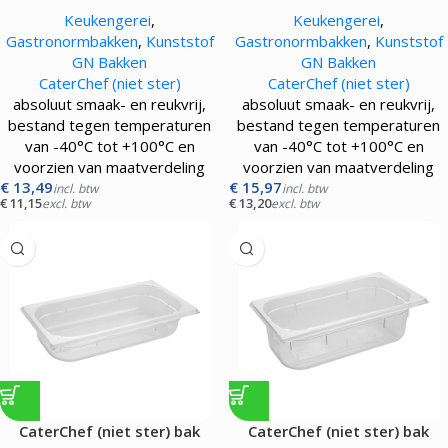
gastronorm GN1/2 |150 mm|
gastronorm GN1/2 |200 mm|
Keukengerei
,
Keukengerei
,
transparant
transparant
Gastronormbakken
,
Kunststof
Gastronormbakken
,
Kunststof
GN Bakken
GN Bakken
CaterChef (niet ster)
CaterChef (niet ster)
absoluut smaak- en reukvrij,
absoluut smaak- en reukvrij,
bestand tegen temperaturen
bestand tegen temperaturen
van -40°C tot +100°C en
van -40°C tot +100°C en
voorzien van maatverdeling
voorzien van maatverdeling
€
13,49
€
15,97
incl. btw
incl. btw
€
11,15
€
13,20
excl. btw
excl. btw
CaterChef (niet ster) bak
CaterChef (niet ster) bak