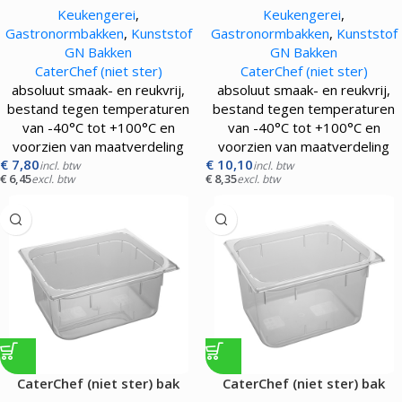
Keukengerei
,
Keukengerei
,
transparant
transparant
Gastronormbakken
,
Kunststof
Gastronormbakken
,
Kunststof
GN Bakken
GN Bakken
CaterChef (niet ster)
CaterChef (niet ster)
absoluut smaak- en reukvrij,
absoluut smaak- en reukvrij,
bestand tegen temperaturen
bestand tegen temperaturen
van -40°C tot +100°C en
van -40°C tot +100°C en
voorzien van maatverdeling
voorzien van maatverdeling
€
7,80
€
10,10
incl. btw
incl. btw
€
6,45
€
8,35
excl. btw
excl. btw
CaterChef (niet ster) bak
CaterChef (niet ster) bak