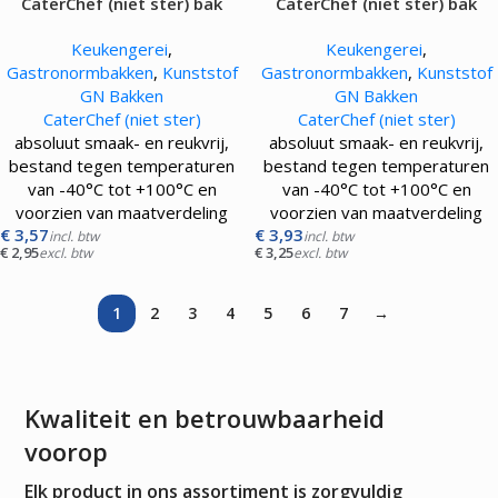
CaterChef (niet ster) bak
CaterChef (niet ster) bak
gastronorm GN1/9 |065 mm|
gastronorm GN1/9 |100 mm|
Keukengerei
,
Keukengerei
,
transparant
transparant
Gastronormbakken
,
Kunststof
Gastronormbakken
,
Kunststof
GN Bakken
GN Bakken
CaterChef (niet ster)
CaterChef (niet ster)
absoluut smaak- en reukvrij,
absoluut smaak- en reukvrij,
bestand tegen temperaturen
bestand tegen temperaturen
van -40°C tot +100°C en
van -40°C tot +100°C en
voorzien van maatverdeling
voorzien van maatverdeling
€
3,57
€
3,93
incl. btw
incl. btw
€
2,95
€
3,25
excl. btw
excl. btw
1
2
3
4
5
6
7
→
Kwaliteit en betrouwbaarheid
voorop
Elk product in ons assortiment is zorgvuldig