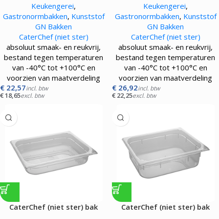
Keukengerei
,
Keukengerei
,
transparant
transparant
Gastronormbakken
,
Kunststof
Gastronormbakken
,
Kunststof
GN Bakken
GN Bakken
CaterChef (niet ster)
CaterChef (niet ster)
absoluut smaak- en reukvrij,
absoluut smaak- en reukvrij,
bestand tegen temperaturen
bestand tegen temperaturen
van -40°C tot +100°C en
van -40°C tot +100°C en
voorzien van maatverdeling
voorzien van maatverdeling
€
22,57
€
26,92
incl. btw
incl. btw
€
18,65
€
22,25
excl. btw
excl. btw
CaterChef (niet ster) bak
CaterChef (niet ster) bak
gastronorm GN1/2 |065 mm|
gastronorm GN1/2 |100 mm|