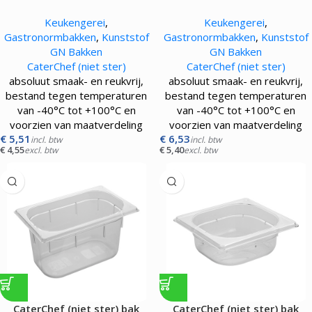
gastronorm GN1/4 |065 mm|
gastronorm GN1/4 |100 mm|
Keukengerei
,
Keukengerei
,
transparant
transparant
Gastronormbakken
,
Kunststof
Gastronormbakken
,
Kunststof
GN Bakken
GN Bakken
CaterChef (niet ster)
CaterChef (niet ster)
absoluut smaak- en reukvrij,
absoluut smaak- en reukvrij,
bestand tegen temperaturen
bestand tegen temperaturen
van -40°C tot +100°C en
van -40°C tot +100°C en
voorzien van maatverdeling
voorzien van maatverdeling
€
5,51
€
6,53
incl. btw
incl. btw
€
4,55
€
5,40
excl. btw
excl. btw
CaterChef (niet ster) bak
CaterChef (niet ster) bak