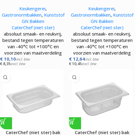
gastronorm GN1/3 |150 mm|
gastronorm GN1/3 |200 mm|
Keukengerei
,
Keukengerei
,
transparant
transparant
Gastronormbakken
,
Kunststof
Gastronormbakken
,
Kunststof
GN Bakken
GN Bakken
CaterChef (niet ster)
CaterChef (niet ster)
absoluut smaak- en reukvrij,
absoluut smaak- en reukvrij,
bestand tegen temperaturen
bestand tegen temperaturen
van -40°C tot +100°C en
van -40°C tot +100°C en
voorzien van maatverdeling
voorzien van maatverdeling
€
10,10
€
12,64
incl. btw
incl. btw
€
8,35
€
10,45
excl. btw
excl. btw
CaterChef (niet ster) bak
CaterChef (niet ster) bak