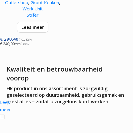
Outletshop
,
Groot Keuken
,
Werk Unit
Stilfer
Lees meer
€
290,40
voorzien van roestvrijstalen
incl. btw
€
240,00
excl. btw
opberglade, roestvrijstalen
bovenzijde, inclusief
bijbehorende nylon snijblad
Kwaliteit en betrouwbaarheid
voorop
Elk product in ons assortiment is zorgvuldig
geselecteerd op duurzaamheid, gebruiksgemak en
prestaties – zodat u zorgeloos kunt werken.
Lees
meer