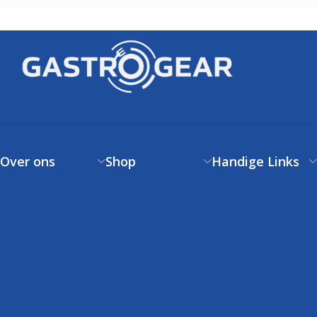
Over ons
Shop
Handige Links
Over ons
Verzendbeleid
Klantenservice
Contact
Betaalbeleid
FAQs
Klantenservice
Retourneren
Volg uw bestelling
FAQs
Garantie
Voorwaarden
Volg uw bestelling
Privacystatement
Cookiebeleid