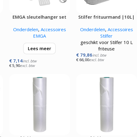
Pizza werkbanken zonder koeling
APPARATUUR
EMGA sleutelhanger set
Stilfer frituurmand |10L|
rmers
Onderdelen
,
Accessoires
Onderdelen
,
Accessoires
sten
EMGA
Stilfer
mpen
geschikt voor Stilfer 10 L
aten
Lees meer
friteuse
rines
€
79,86
incl. btw
mers
€
66,00
excl. btw
€
7,14
set bestaande uit garde,
incl. btw
€
5,90
excl. btw
bakspaan, schuimspaan,
lepel en sauslepel