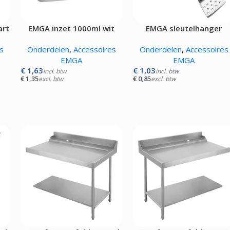
Kokskleding
EN
VLEESMACHINES
WARMHOUD
art
EMGA inzet 1000ml wit
EMGA sleutelhanger
Hamburgerpersen
Chocoladewa
bakspaan
vens
Vleessnijmachines
Soepketels
s
Onderdelen
,
Accessoires
Onderdelen
,
Accessoires
Gehaktmolens - Vleesmolen
Warmhoudka
EMGA
EMGA
Vleesmengers
Warmhoudla
€
1,63
€
1,03
incl. btw
incl. btw
Vleesvermalser
Warmhoudpl
€
1,35
€
0,85
excl. btw
excl. btw
Warmhoudvit
Worstenwar