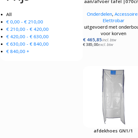
aan/afvoer tafel |070c
Onderdelen
,
Accessoire
All
Elettrobar
€
0,00
-
€
210,00
uitgevoerd met onderbo
€
210,00
-
€
420,00
voor korven
€
420,00
-
€
630,00
€
465,85
incl. btw
€
630,00
-
€
840,00
€
385,00
excl. btw
€
840,00
+
afdekhoes GN1/1