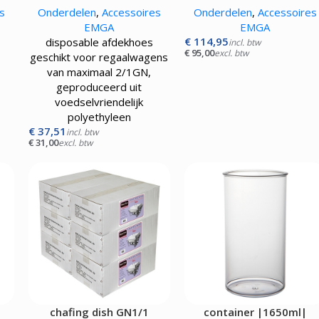
s
Onderdelen
,
Accessoires
Onderdelen
,
Accessoires
EMGA
EMGA
€
114,95
disposable afdekhoes
incl. btw
€
95,00
excl. btw
geschikt voor regaalwagens
van maximaal 2/1GN,
geproduceerd uit
voedselvriendelijk
polyethyleen
€
37,51
incl. btw
€
31,00
excl. btw
chafing dish GN1/1
container |1650ml|