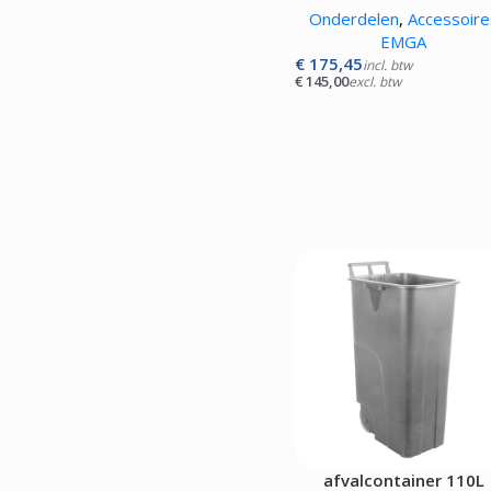
Onderdelen
,
Accessoire
EMGA
€
175,45
incl. btw
€
145,00
excl. btw
afvalcontainer 110L