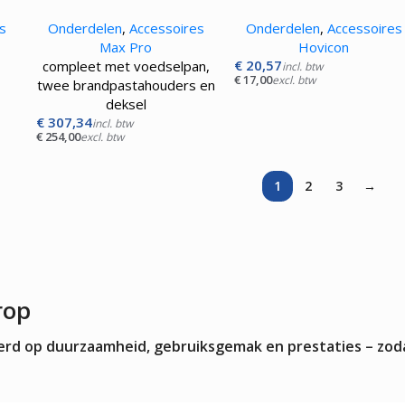
s
Onderdelen
,
Accessoires
Onderdelen
,
Accessoires
Max Pro
Hovicon
€
20,57
compleet met voedselpan,
incl. btw
€
17,00
excl. btw
twee brandpastahouders en
deksel
€
307,34
incl. btw
€
254,00
excl. btw
1
2
3
→
rop
teerd op duurzaamheid, gebruiksgemak en prestaties – zod