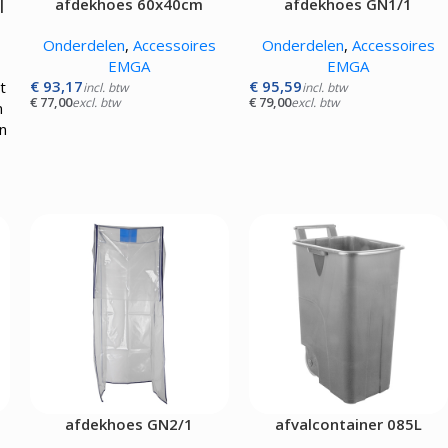
|
afdekhoes 60x40cm
afdekhoes GN1/1
Onderdelen
,
Accessoires
Onderdelen
,
Accessoires
EMGA
EMGA
€
93,17
€
95,59
t
incl. btw
incl. btw
€
77,00
€
79,00
excl. btw
excl. btw
n
n
afdekhoes GN2/1
afvalcontainer 085L