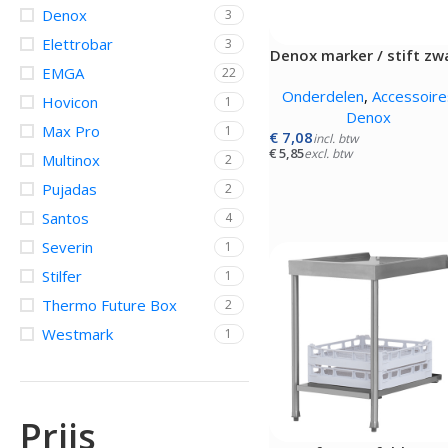
Denox
3
OVENS, STEAMERS 
DRANKAPPARATUUR
Elettrobar
3
Denox marker / stift zw
MAGNETRONS
Citruspersen - Juicers
EMGA
22
Convectie-/Heteluchto
Koffie en Thee
Onderdelen
,
Accessoire
High-Speed Ovens
Hovicon
1
Koude Drankdispensers
Denox
Magnetrons
Milkshakers
Max Pro
1
€
7,08
incl. btw
Rookovens
Slush Machines
€
5,85
excl. btw
Multinox
2
Speciale Ovens
Warme Drankdispensers
Voedseldrogers
Waterkokers
Pujadas
2
Santos
4
Severin
1
Stilfer
1
Thermo Future Box
2
Westmark
1
Prijs