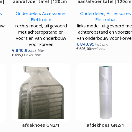
m|
aan/afvoer tafel |120cm|
aan/afvoer tafel |120cm
s
Onderdelen
,
Accessoires
Onderdelen
,
Accessoires
Elettrobar
Elettrobar
uw
rechts model, uitgevoerd
links model, uitgevoerd me
met achteropstand en
achteropstand en voorzie
voorzien van onderbouw
van onderbouw voor korve
€
840,95
voor korven
incl. btw
€
695,00
excl. btw
€
840,95
incl. btw
€
695,00
excl. btw
afdekhoes GN2/1
afdekhoes GN2/1