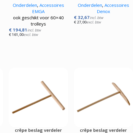
Onderdelen
,
Accessoires
Onderdelen
,
Accessoires
EMGA
Denox
€
32,67
ook geschikt voor 60×40
incl. btw
€
27,00
excl. btw
trolleys
€
194,81
incl. btw
€
161,00
excl. btw
crêpe beslag verdeler
crêpe beslag verdeler