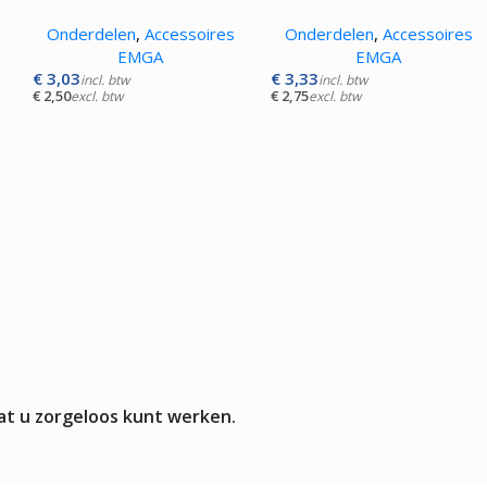
Onderdelen
,
Accessoires
Onderdelen
,
Accessoires
EMGA
EMGA
€
3,03
€
3,33
incl. btw
incl. btw
€
2,50
€
2,75
excl. btw
excl. btw
at u zorgeloos kunt werken.