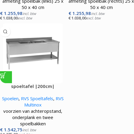
afmeting spoelbak (links) 25 x
afmeting spoelbak (rechts) 25 x
50 x 40 cm
50 x 40 cm
€
1.255,98
€
1.255,98
incl. btw
incl. btw
€
1.038,00
€
1.038,00
excl. btw
excl. btw
spoeltafel |200cm|
Spoelen
,
RVS Spoeltafels
,
RVS
Multinox
voorzien van achteropstand,
onderplank en twee
spoelbakken
€
1.542,75
incl. btw