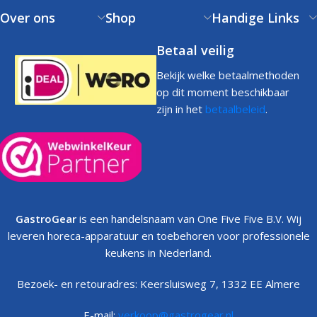
Over ons
Shop
Handige Links
Betaal veilig
Bekijk welke betaalmethoden
op dit moment beschikbaar
zijn in het
betaalbeleid
.
GastroGear
is een handelsnaam van One Five Five B.V. Wij
leveren horeca-apparatuur en toebehoren voor professionele
keukens in Nederland.
Bezoek- en retouradres: Keersluisweg 7, 1332 EE Almere
E-mail:
verkoop@gastrogear.nl