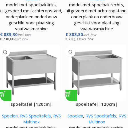
model met spoelbak links,
model met spoelbak rechts,
uitgevoerd met achteropstand,
uitgevoerd met achteropstand,
onderplank en onderbouw
onderplank en onderbouw
geschikt voor plaatsing
geschikt voor plaatsing
vaatwasmachine
vaatwasmachine
€
883,30
€
883,30
incl. btw
incl. btw
€
730,00
€
730,00
excl. btw
excl. btw
spoeltafel |120cm|
spoeltafel |120cm|
Spoelen
,
RVS Spoeltafels
,
RVS
Spoelen
,
RVS Spoeltafels
,
RVS
Multinox
Multinox
model met spoelbak links,
model met spoelbak rechts,