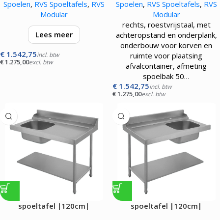
Spoelen
,
RVS Spoeltafels
,
RVS
Spoelen
,
RVS Spoeltafels
,
RVS
Modular
Modular
rechts, roestvrijstaal, met
Lees meer
achteropstand en onderplank,
onderbouw voor korven en
€
1.542,75
links, roestvrijstaal, met
incl. btw
ruimte voor plaatsing
€
1.275,00
excl. btw
achteropstand en onderplank,
afvalcontainer, afmeting
onderbouw voor korven en
spoelbak 50…
ruimte voor plaatsing
€
1.542,75
incl. btw
€
1.275,00
excl. btw
afvalcontainer, afmeting
spoelbak 50…
spoeltafel |120cm|
spoeltafel |120cm|