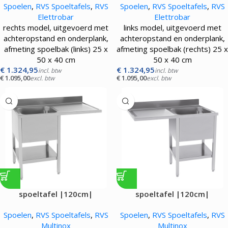
Spoelen
,
RVS Spoeltafels
,
RVS
Spoelen
,
RVS Spoeltafels
,
RVS
Elettrobar
Elettrobar
rechts model, uitgevoerd met
links model, uitgevoerd met
achteropstand en onderplank,
achteropstand en onderplank,
afmeting spoelbak (links) 25 x
afmeting spoelbak (rechts) 25 x
50 x 40 cm
50 x 40 cm
€
1.324,95
€
1.324,95
incl. btw
incl. btw
€
1.095,00
€
1.095,00
excl. btw
excl. btw
spoeltafel |120cm|
spoeltafel |120cm|
Spoelen
,
RVS Spoeltafels
,
RVS
Spoelen
,
RVS Spoeltafels
,
RVS
Multinox
Multinox