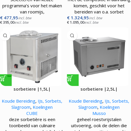
programma’s voor het maken
komen, geschikt voor het
van roomijs,
bereiden van o.a. sorbet
€
477,95
€
1.324,95
incl. btw
incl. btw
€
395,00
€
1.095,00
excl. btw
excl. btw
sorbetiere |1,5L|
sorbetiere |2,5L|
Koude Bereiding
,
IJs, Sorbets,
Koude Bereiding
,
IJs, Sorbets,
Slagroom
,
Koelingen
Slagroom
,
Koelingen
CUBE
Musso
deze sorbetière is een
geheel roestvrijstalen
toonbeeld van culinaire
uitvoering, ook de delen die