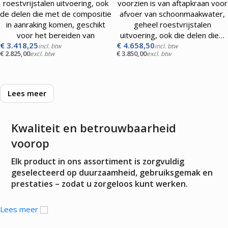
roestvrijstalen uitvoering, ook
voorzien is van aftapkraan voor
de delen die met de compositie
afvoer van schoonmaakwater,
in aanraking komen, geschikt
geheel roestvrijstalen
voor het bereiden van
uitvoering, ook die delen die…
€
3.418,25
€
4.658,50
incl. btw
incl. btw
€
2.825,00
€
3.850,00
excl. btw
excl. btw
Lees meer
Kwaliteit en betrouwbaarheid
Wanneer kies je voor deze categorie?
voorop
Deze categorie is vooral logisch als jouw vraag draait om koude
Elk product in ons assortiment is zorgvuldig
dessertbereiding en afwerking. De zichtbare productsignalen
geselecteerd op duurzaamheid, gebruiksgemak en
wijzen duidelijk naar sorbetieres, aangevuld met een
prestaties – zodat u zorgeloos kunt werken.
slagroomapparaat en een accessoire voor uitscheppen of
portioneren. Daarmee is dit geen algemene pagina voor iedere
Lees meer
vorm van koeling, maar een gerichte route voor ondernemers