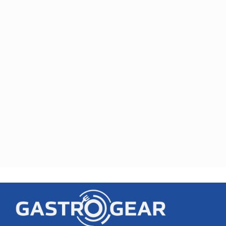
die zelf meer grip willen op desserts, sorbets en de laatste
afwerkstap aan service of mise-en-place.
Juist daarom moet je eerst bepalen of de hoofdvraag bij
productie ligt of bij afwerking. Wie zelf sorbets of ijs wil maken,
kijkt anders naar deze pagina dan een zaak die vooral snelheid
zoekt in het afwerken van desserts of koffiespecials.
Productie of afwerking?
Ligt de nadruk op eigen productie, dan sturen de zichtbare
sorbetieres de keuze. Dan vergelijk je niet alleen op merk, maar
vooral op hoe vaak en hoe structureel je koude desserts in je
workflow terugkomen. Heb je juist behoefte aan een compacte
tool voor afwerking, dan zijn het slagroomapparaat en het
ondersteunende dessertaccessoire relevanter dan de grotere
productierol.
Dat onderscheid is belangrijk, omdat productieapparatuur en