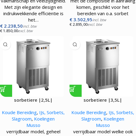
vakmanschap en veelzijdigheid.
met de compositie in aanraking
Met zijn elegante design en
komen, geschikt voor het
indrukwekkende efficiëntie is
bereiden van o.a. sorbet
€
3.502,95
het…
incl. btw
€
2.895,00
excl. btw
€
2.238,50
incl. btw
€
1.850,00
excl. btw
sorbetiere |2,5L|
sorbetiere |3,5L|
Koude Bereiding
,
IJs, Sorbets,
Koude Bereiding
,
IJs, Sorbets,
Slagroom
,
Koelingen
Slagroom
,
Koelingen
Musso
Musso
verrijdbaar model, geheel
verrijdbaar model welke ook