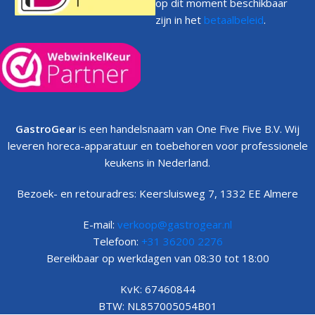
op dit moment beschikbaar
Teppanyaki's Koud
logischer zijn. Zoek je vooral aanvullingen
zijn in het
betaalbeleid
.
rond slagroomservice, dan is ook
Slagroomspuiten -
Slagroompatronen
relevant.
Gebruik deze pagina daarom als keuzehulp voor
dessertproductie en koude finishing. Zet eerst het werkmoment
scherp, bepaal daarna of eigen productie of snelle afwerking
voorop staat en vergelijk pas dan de uitvoering. Zo kies je
GastroGear
is een handelsnaam van One Five Five B.V. Wij
gerichter voor apparatuur die echt past bij jouw dessertkaart en
leveren horeca-apparatuur en toebehoren voor professionele
service-intensiteit.
keukens in Nederland.
Veelgestelde vragen
Bezoek- en retouradres: Keersluisweg 7, 1332 EE Almere
E-mail:
verkoop@gastrogear.nl
Wanneer kies ik deze categorie?
Telefoon:
+31 36200 2276
Bereikbaar op werkdagen van 08:30 tot 18:00
Als je koude desserts, sorbets of slagroomafwerking zelf wilt
organiseren en niet alleen algemene koeling zoekt.
KvK: 67460844
BTW: NL857005054B01
Is dit vooral een sorbetiere-categorie?