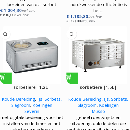
bereiden van o.a. sorbet
indrukwekkende efficiëntie is
€
1.004,30
het…
incl. btw
€
830,00
excl. btw
€
1.185,80
incl. btw
€
980,00
excl. btw
sorbetiere |1,2L|
sorbetiere |1,5L|
Koude Bereiding
,
IJs, Sorbets,
Koude Bereiding
,
IJs, Sorbets,
Slagroom
,
Koelingen
Slagroom
,
Koelingen
Severin
Musso
met digitale bediening voor het
geheel roestvrijstalen
instellen van de timer en het
uitvoering, ook de delen die
selecteren van keuze
met de compositie in aanraking