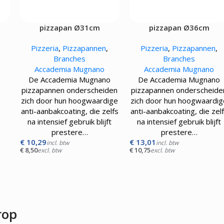
Kokskleding
EN
VLEESMACHINES
WARMHOUD
pizzapan Ø31cm
pizzapan Ø36cm
Hamburgerpersen
Chocoladewa
vens
Vleessnijmachines
Soepketels
Pizzeria
,
Pizzapannen
,
Pizzeria
,
Pizzapannen
,
Gehaktmolens - Vleesmolen
Warmhoudka
Branches
Branches
Vleesmengers
Warmhoudla
Accademia Mugnano
Accademia Mugnano
Vleesvermalser
Warmhoudpl
De Accademia Mugnano
De Accademia Mugnano
Warmhoudvit
pizzapannen onderscheiden
pizzapannen onderscheide
Worstenwar
zich door hun hoogwaardige
zich door hun hoogwaardig
o
anti-aanbakcoating, die zelfs
anti-aanbakcoating, die zel
den
na intensief gebruik blijft
na intensief gebruik blijft
ige
prestere…
prestere…
lfs
€
10,29
€
13,01
incl. btw
incl. btw
€
8,50
€
10,75
excl. btw
excl. btw
t
rop