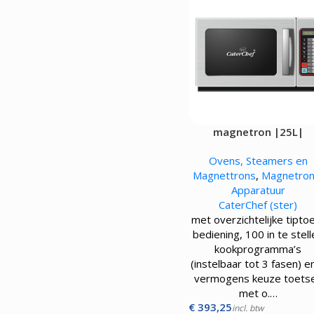
magnetron |25L|
Ovens, Steamers en
Magnettrons
,
Magnetro
Apparatuur
CaterChef (ster)
met overzichtelijke tipto
bediening, 100 in te stel
kookprogramma’s
(instelbaar tot 3 fasen) e
vermogens keuze toets
met o.…
€
393,25
incl. btw