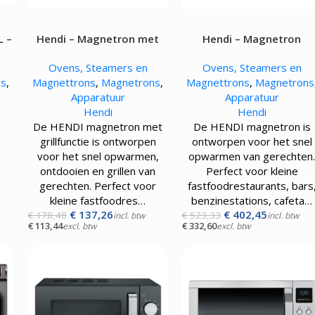
Kokskleding
EN
VLEESMACHINES
WARMHOUD
L –
Hendi – Magnetron met
Hendi – Magnetron
Hamburgerpersen
Chocoladewa
grill – 20L – 1050W
programmeerbaar – 23L 
vens
Vleessnijmachines
Soepketels
Ovens, Steamers en
Ovens, Steamers en
1550W
Gehaktmolens - Vleesmolen
Warmhoudka
ns
,
Magnettrons
,
Magnetrons
,
Magnettrons
,
Magnetrons
Vleesmengers
Warmhoudla
Apparatuur
Apparatuur
Vleesvermalser
Warmhoudpl
Hendi
Hendi
Warmhoudvit
De HENDI magnetron met
De HENDI magnetron is
Worstenwar
grillfunctie is ontworpen
ontworpen voor het snel
voor het snel opwarmen,
opwarmen van gerechten
s
ontdooien en grillen van
Perfect voor kleine
l
gerechten. Perfect voor
fastfoodrestaurants, bars
n.
kleine fastfoodres…
benzinestations, cafeta…
€
137,26
€
402,45
€
178,48
€
523,33
incl. btw
incl. btw
€
113,44
€
332,60
excl. btw
excl. btw
s,
…