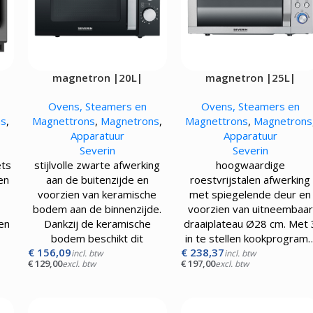
magnetron |20L|
magnetron |25L|
Ovens, Steamers en
Ovens, Steamers en
ns
,
Magnettrons
,
Magnetrons
,
Magnettrons
,
Magnetrons
Apparatuur
Apparatuur
Severin
Severin
ets
stijlvolle zwarte afwerking
hoogwaardige
len
aan de buitenzijde en
roestvrijstalen afwerking
voorzien van keramische
met spiegelende deur en
,
bodem aan de binnenzijde.
voorzien van uitneembaar
en
Dankzij de keramische
draaiplateau Ø28 cm. Met 
bodem beschikt dit
in te stellen kookprogram
€
156,09
€
238,37
incl. btw
incl. btw
€
129,00
€
197,00
excl. btw
excl. btw