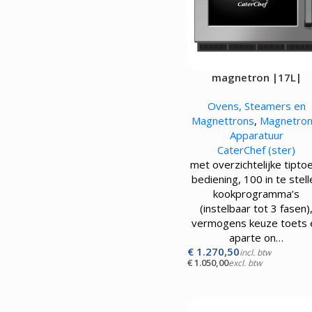
magnetron |17L|
Ovens, Steamers en
Magnettrons
,
Magnetro
Apparatuur
CaterChef (ster)
met overzichtelijke tipto
bediening, 100 in te stel
kookprogramma’s
(instelbaar tot 3 fasen)
vermogens keuze toets 
aparte on…
€
1.270,50
incl. btw
€
1.050,00
excl. btw