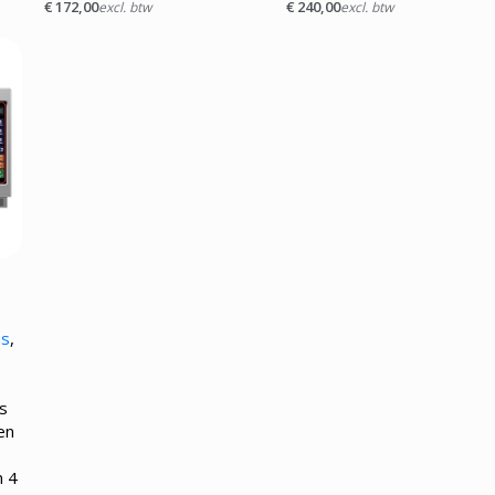
€
172,00
€
240,00
excl. btw
excl. btw
ns
,
s
len
n 4