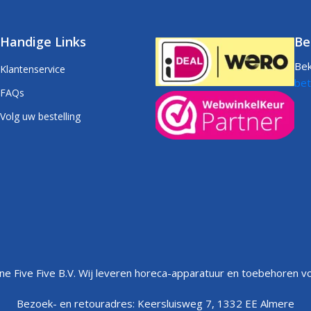
Handige Links
Be
Bek
Klantenservice
bet
FAQs
Volg uw bestelling
e Five Five B.V. Wij leveren horeca-apparatuur en toebehoren vo
Bezoek- en retouradres: Keersluisweg 7, 1332 EE Almere