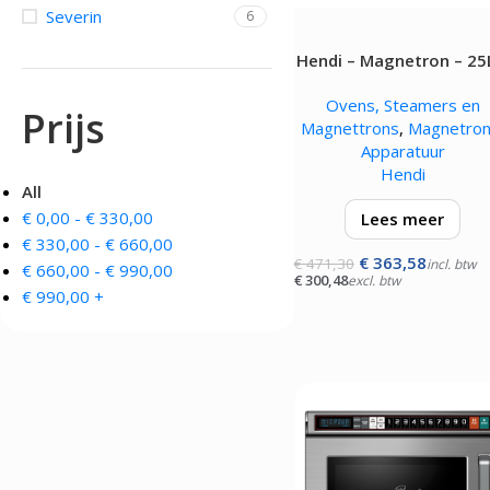
Severin
6
OVENS, STEAMERS 
DRANKAPPARATUUR
Hendi – Magnetron – 25
MAGNETRONS
Citruspersen - Juicers
1550W
Convectie-/Heteluchto
Koffie en Thee
Ovens, Steamers en
High-Speed Ovens
Prijs
Koude Drankdispensers
Magnettrons
,
Magnetro
Magnetrons
Milkshakers
Apparatuur
Rookovens
Slush Machines
Hendi
Speciale Ovens
Warme Drankdispensers
All
Voedseldrogers
Waterkokers
€
0,00
-
€
330,00
Lees meer
€
330,00
-
€
660,00
€
363,58
De HENDI magnetron i
€
471,30
incl. btw
€
660,00
-
€
990,00
€
300,48
excl. btw
ontworpen voor het sne
€
990,00
+
opwarmen van gerechte
Perfect voor kleine
fastfoodrestaurants, bar
benzinestations, cafeta