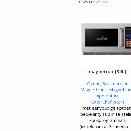
€
325,00
excl. btw
magnetron |34L|
Ovens, Steamers en
Magnettrons
,
Magnetro
Apparatuur
CaterChef (ster)
met eenvoudige tiptoet
bediening, 100 in te stel
kookprogramma’s
(instelbaar tot 3 fasen) e