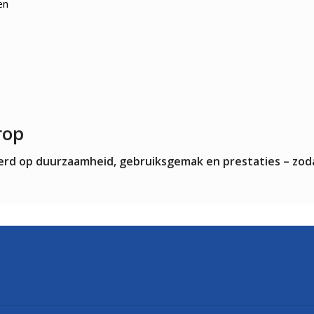
en
rop
teerd op duurzaamheid, gebruiksgemak en prestaties – zod