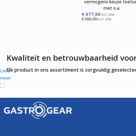
vermogens keuze toets
met o.a.
€
677,60
incl. btw
€
560,00
excl. btw
Kwaliteit en betrouwbaarheid voo
Elk product in ons assortiment is zorgvuldig geselec
Lees
meer