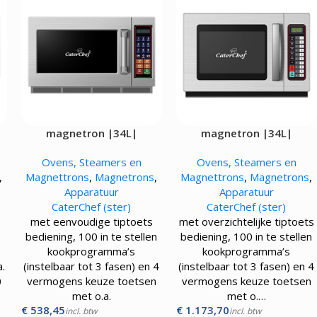
magnetron |34L|
magnetron |34L|
Ovens, Steamers en
Ovens, Steamers en
,
Magnettrons
,
Magnetrons
,
Magnettrons
,
Magnetrons
,
Apparatuur
Apparatuur
CaterChef (ster)
CaterChef (ster)
met eenvoudige tiptoets
met overzichtelijke tiptoets
bediening, 100 in te stellen
bediening, 100 in te stellen
kookprogramma’s
kookprogramma’s
.
(instelbaar tot 3 fasen) en 4
(instelbaar tot 3 fasen) en 4
0
vermogens keuze toetsen
vermogens keuze toetsen
…
met o.a.
met o.…
€
538,45
€
1.173,70
incl. btw
incl. btw