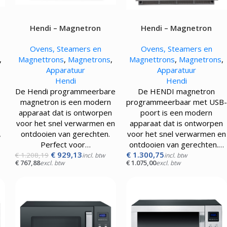
Pizza werkbanken zonder koeling
APPARATUUR
Hendi – Magnetron
Hendi – Magnetron
rmers
–
programmeerbaar – 34L –
programmeerbaar met
Ovens, Steamers en
Ovens, Steamers en
3000W
USB-poort – 3000W
sten
,
Magnettrons
,
Magnetrons
,
Magnettrons
,
Magnetrons
,
mpen
Apparatuur
Apparatuur
aten
Hendi
Hendi
rines
De Hendi programmeerbare
De HENDI magnetron
mers
magnetron is een modern
programmeerbaar met USB-
.
apparaat dat is ontworpen
poort is een modern
voor het snel verwarmen en
apparaat dat is ontworpen
,
ontdooien van gerechten.
voor het snel verwarmen en
Perfect voor…
ontdooien van gerechten.…
€
929,13
€
1.300,75
€
1.208,19
incl. btw
incl. btw
€
767,88
€
1.075,00
excl. btw
excl. btw