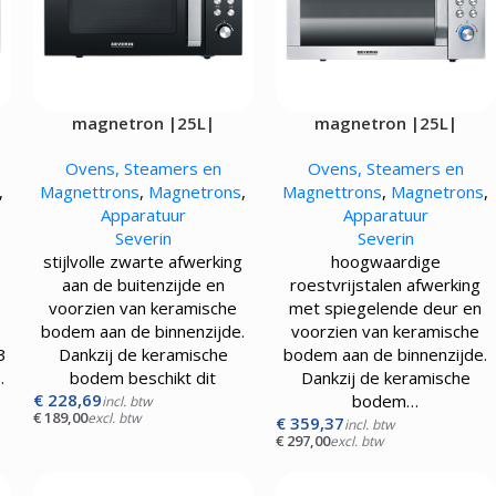
magnetron |25L|
magnetron |25L|
Ovens, Steamers en
Ovens, Steamers en
,
Magnettrons
,
Magnetrons
,
Magnettrons
,
Magnetrons
,
Apparatuur
Apparatuur
Severin
Severin
stijlvolle zwarte afwerking
hoogwaardige
aan de buitenzijde en
roestvrijstalen afwerking
voorzien van keramische
met spiegelende deur en
bodem aan de binnenzijde.
voorzien van keramische
3
Dankzij de keramische
bodem aan de binnenzijde.
…
bodem beschikt dit
Dankzij de keramische
€
228,69
bodem…
incl. btw
€
189,00
excl. btw
€
359,37
incl. btw
€
297,00
excl. btw