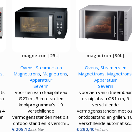
magnetron |25L|
magnetron |30L|
Ovens, Steamers en
Ovens, Steamers en
ns
,
Magnettrons
,
Magnetrons
,
Magnettrons
,
Magnetrons
Apparatuur
Apparatuur
Severin
Severin
ets
voorzien van draaiplateau
voorzien van uitneembaar
len
Ø27cm, 3 in te stellen
draaiplateau Ø31 cm, 5
kookprogramma’s, 10
verschillende
n 4
verschillende
vermogensstanden met o.a
en
vermogensstanden met o.a.
ontdooistand en grillen, 1
ontdooistand en 8 verschi…
verschillende automatisc
€
208,12
€
290,40
incl. btw
incl. btw