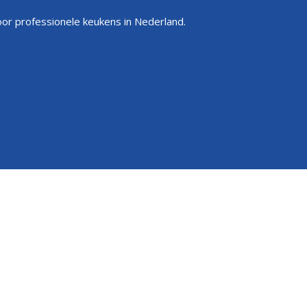
or professionele keukens in Nederland.
an de productnaam alleen.