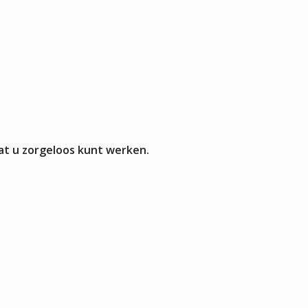
at u zorgeloos kunt werken.
 oplossing die aansluit op het serveren, presenteren en
te flessenkoelers als wijnklimaatkasten, en vraagt dus om een
 capaciteit staat dan centraal, maar de vraag hoe dicht de
 model dat vooral een rustige presentierol krijgt in restaurant of
et worden.