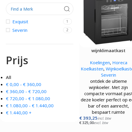
OVENS, STEAMERS 
DRANKAPPARATUUR
MAGNETRONS
Citruspersen - Juicers
Exquisit
1
Convectie-/Heteluchto
Koffie en Thee
High-Speed Ovens
Severin
2
Koude Drankdispensers
Magnetrons
Milkshakers
Rookovens
Slush Machines
Speciale Ovens
Warme Drankdispensers
wijnklimaatkast
Voedseldrogers
Waterkokers
Prijs
Koelingen
,
Horeca
Koelkasten
,
Wijnkoelkast
Severin
All
ontdek de ultieme
€
0,00
-
€
360,00
wijnkoeler. Met zijn
€
360,00
-
€
720,00
compacte vormaat pas
€
720,00
-
€
1.080,00
deze koeler perfect op 
€
1.080,00
-
€
1.440,00
bar of een aanrecht,
bespaart ruimte
€
1.440,00
+
€
393,25
incl. btw
€
325,00
excl. btw