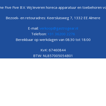
e Five Five B.V. Wij leveren horeca-apparatuur en toebehoren vo
f bredere wijnpresentatie. Dat bepaalt de juiste route sneller d
Bezoek- en retouradres: Keersluisweg 7, 1332 EE Almere
E-mail:
verkoop@gastrogear.nl
Telefoon:
+31 36200 2276
Bereikbaar op werkdagen van 08:30 tot 18:00
KvK: 67460844
BTW: NL857005054B01