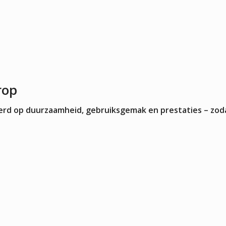
rop
teerd op duurzaamheid, gebruiksgemak en prestaties – zod
ijgt in je operatie. Je zoekt dan geen algemene koeling, maar een
productmix laat dat goed zien: deze categorie bevat zowel compac
n duidelijke rol speelt in de omzet of beleving. Niet de grootste
n de bar direct beschikbaar moet zijn, stel je anders vast dan een
ook naar het tempo waarmee flessen openen, wisselen en teruggez