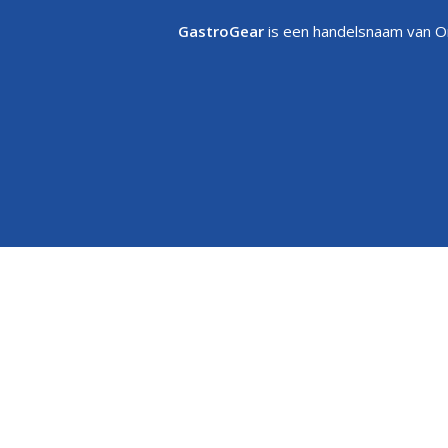
GastroGear
is een handelsnaam van On
Kijk eerst naar het servicemoment: directe flesbeschikbaarheid o