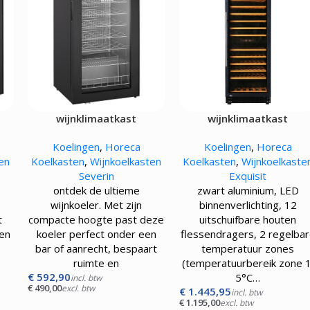
Kokskleding
EN
VLEESMACHINES
WARMHOUD
Hamburgerpersen
Chocoladewa
vens
Vleessnijmachines
Soepketels
Gehaktmolens - Vleesmolen
Warmhoudka
Vleesmengers
Warmhoudla
Vleesvermalser
Warmhoudpl
Warmhoudvit
wijnklimaatkast
wijnklimaatkast
Worstenwar
Koelingen
,
Horeca
Koelingen
,
Horeca
en
Koelkasten
,
Wijnkoelkasten
Koelkasten
,
Wijnkoelkaste
Severin
Exquisit
ontdek de ultieme
zwart aluminium, LED
wijnkoeler. Met zijn
binnenverlichting, 12
t
compacte hoogte past deze
uitschuifbare houten
een
koeler perfect onder een
flessendragers, 2 regelba
bar of aanrecht, bespaart
temperatuur zones
ruimte en
(temperatuurbereik zone 1
€
592,90
5°C…
incl. btw
€
490,00
excl. btw
€
1.445,95
incl. btw
€
1.195,00
excl. btw