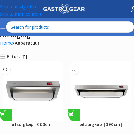
Skip to navigation
Skip to main content
Afzuiging
Home
Apparatuur
Filters
afzuigkap |060cm|
afzuigkap |090cm|