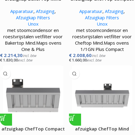
|60×40|
|GN1/1|
Apparatuur
,
Afzuiging
,
Apparatuur
,
Afzuiging
,
Afzuigkap Filters
Afzuigkap Filters
Unox
Unox
met stoomcondensor en
met stoomcondensor en
roestvrijstalen vetfilter voor
roestvrijstalen vetfilter voor
Bakertop Mind.Maps ovens
Cheftop Mind.Maps ovens
One & Plus
1/1GN Plus Compact
€
2.214,30
€
2.008,60
incl. btw
incl. btw
€
1.830,00
€
1.660,00
excl. btw
excl. btw
afzuigkap ChefTop Compact
afzuigkap ChefTop Mind