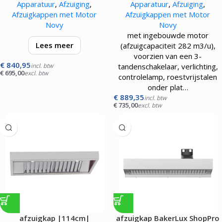
Apparatuur
,
Afzuiging
,
Apparatuur
,
Afzuiging
,
Afzuigkappen met Motor
Afzuigkappen met Motor
Novy
Novy
met ingebouwde motor
Lees meer
(afzuigcapaciteit 282 m3/u),
voorzien van een 3-
€
840,95
met ingebouwde motor
incl. btw
tandenschakelaar, verlichting,
€
695,00
excl. btw
(afzuigcapaciteit 281 m3/u),
controlelamp, roestvrijstalen
voorzien van een 3-
onder plat…
standenschakelaar, verlichting,
€
889,35
incl. btw
€
735,00
excl. btw
controlelamp, roestvrijstalen
onder pla…
afzuigkap |114cm|
afzuigkap BakerLux ShopPro