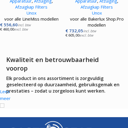
Apparatuur
,
Afzuiging
,
Apparatuur
,
Afzuiging
,
Afzuigkap Filters
Afzuigkap Filters
Unox
Unox
voor alle LineMiss modellen
voor alle Bakerlux Shop.Pro
€
556,60
modellen
incl. btw
€
460,00
excl. btw
€
732,05
incl. btw
€
605,00
excl. btw
Kwaliteit en betrouwbaarheid
voorop
Elk product in ons assortiment is zorgvuldig
geselecteerd op duurzaamheid, gebruiksgemak en
prestaties – zodat u zorgeloos kunt werken.
Lees
meer