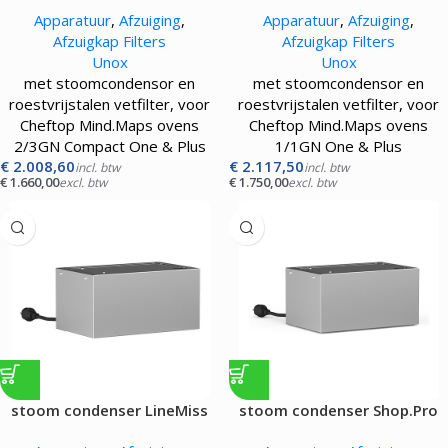
|GN2/3|
|GN1/1|
Apparatuur
,
Afzuiging
,
Apparatuur
,
Afzuiging
,
Afzuigkap Filters
Afzuigkap Filters
Unox
Unox
met stoomcondensor en
met stoomcondensor en
roestvrijstalen vetfilter, voor
roestvrijstalen vetfilter, voor
Cheftop Mind.Maps ovens
Cheftop Mind.Maps ovens
2/3GN Compact One & Plus
1/1GN One & Plus
€
2.008,60
€
2.117,50
incl. btw
incl. btw
€
1.660,00
€
1.750,00
excl. btw
excl. btw
stoom condenser LineMiss
stoom condenser Shop.Pro