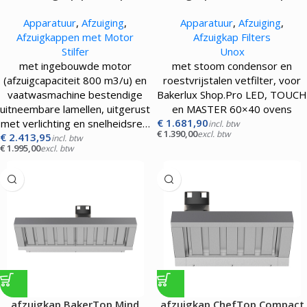
|60×40|
Apparatuur
,
Afzuiging
,
Apparatuur
,
Afzuiging
,
Afzuigkappen met Motor
Afzuigkap Filters
Stilfer
Unox
met ingebouwde motor
met stoom condensor en
(afzuigcapaciteit 800 m3/u) en
roestvrijstalen vetfilter, voor
vaatwasmachine bestendige
Bakerlux Shop.Pro LED, TOUCH
uitneembare lamellen, uitgerust
en MASTER 60×40 ovens
€
1.681,90
met verlichting en snelheidsre…
incl. btw
€
1.390,00
excl. btw
€
2.413,95
incl. btw
€
1.995,00
excl. btw
afzuigkap BakerTop Mind
afzuigkap ChefTop Compact