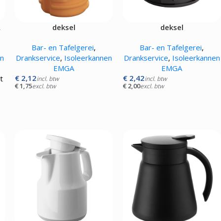
Pizza werkbanken zonder koeling
APPARATUUR
L
deksel
deksel
rmers
Bar- en Tafelgerei
,
Bar- en Tafelgerei
,
sten
en
Drankservice
,
Isoleerkannen
Drankservice
,
Isoleerkannen
mpen
EMGA
EMGA
aten
€
2,12
€
2,42
t
incl. btw
incl. btw
rines
€
1,75
€
2,00
excl. btw
excl. btw
mers