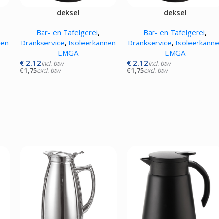
deksel
deksel
Bar- en Tafelgerei
,
Bar- en Tafelgerei
,
nen
Drankservice
,
Isoleerkannen
Drankservice
,
Isoleerkann
EMGA
EMGA
€
2,12
€
2,12
incl. btw
incl. btw
€
1,75
€
1,75
excl. btw
excl. btw