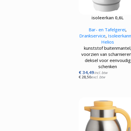
isoleerkan 0,6L
Bar- en Tafelgerei
,
Drankservice
,
Isoleerkan
Helios
kunststof buitenmantel
voorzien van scharniere
deksel voor eenvoudig
schenken
€
34,49
incl. btw
€
28,50
excl. btw