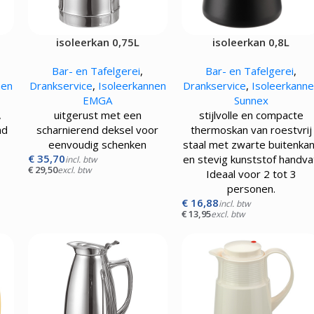
isoleerkan 0,75L
isoleerkan 0,8L
Bar- en Tafelgerei
,
Bar- en Tafelgerei
,
nen
Drankservice
,
Isoleerkannen
Drankservice
,
Isoleerkann
EMGA
Sunnex
,
uitgerust met een
stijlvolle en compacte
nd
scharnierend deksel voor
thermoskan van roestvrij
eenvoudig schenken
staal met zwarte buitenka
€
35,70
en stevig kunststof handva
incl. btw
€
29,50
excl. btw
Ideaal voor 2 tot 3
personen.
€
16,88
incl. btw
€
13,95
excl. btw