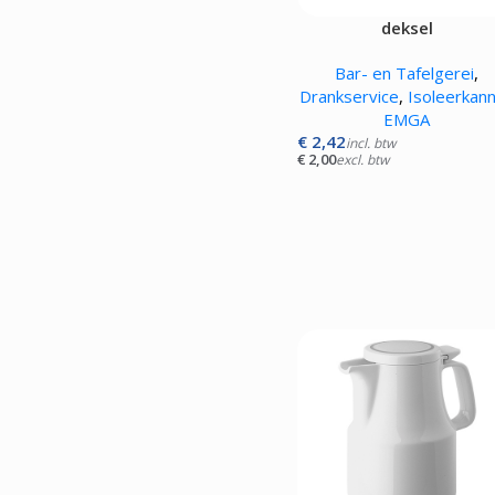
deksel
Bar- en Tafelgerei
,
Drankservice
,
Isoleerkan
EMGA
€
2,42
incl. btw
€
2,00
excl. btw