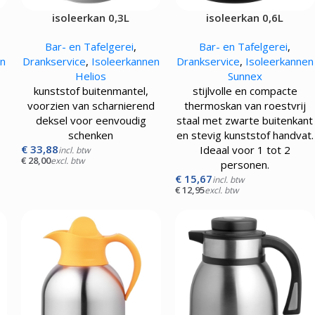
isoleerkan 0,3L
isoleerkan 0,6L
Bar- en Tafelgerei
,
Bar- en Tafelgerei
,
en
Drankservice
,
Isoleerkannen
Drankservice
,
Isoleerkannen
Helios
Sunnex
kunststof buitenmantel,
stijlvolle en compacte
voorzien van scharnierend
thermoskan van roestvrij
deksel voor eenvoudig
staal met zwarte buitenkant
schenken
en stevig kunststof handvat.
€
33,88
Ideaal voor 1 tot 2
incl. btw
€
28,00
excl. btw
personen.
€
15,67
incl. btw
€
12,95
excl. btw