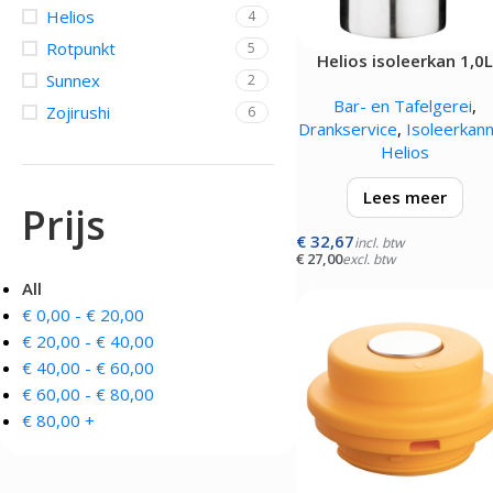
Helios
4
OVENS, STEAMERS 
DRANKAPPARATUUR
Rotpunkt
5
Helios isoleerkan 1,0
MAGNETRONS
Citruspersen - Juicers
Sunnex
2
zwart
Convectie-/Heteluchto
Koffie en Thee
Bar- en Tafelgerei
,
High-Speed Ovens
Zojirushi
6
Koude Drankdispensers
Drankservice
,
Isoleerkan
Magnetrons
Milkshakers
Helios
Rookovens
Slush Machines
Speciale Ovens
Warme Drankdispensers
Lees meer
Voedseldrogers
Waterkokers
Prijs
€
32,67
voorzien van schroefdo
incl. btw
€
27,00
excl. btw
met drukknopsluiting
All
€
0,00
-
€
20,00
€
20,00
-
€
40,00
€
40,00
-
€
60,00
€
60,00
-
€
80,00
€
80,00
+