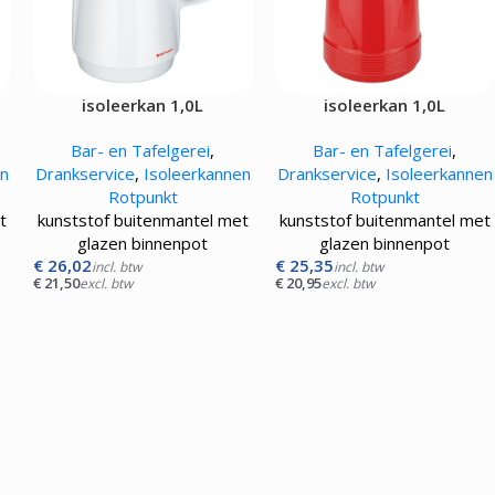
isoleerkan 1,0L
isoleerkan 1,0L
Bar- en Tafelgerei
,
Bar- en Tafelgerei
,
en
Drankservice
,
Isoleerkannen
Drankservice
,
Isoleerkannen
Rotpunkt
Rotpunkt
t
kunststof buitenmantel met
kunststof buitenmantel met
glazen binnenpot
glazen binnenpot
€
26,02
€
25,35
incl. btw
incl. btw
€
21,50
€
20,95
excl. btw
excl. btw