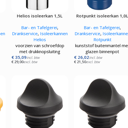
Kokskleding
EN
VLEESMACHINES
WARMHOUD
L
Helios isoleerkan 1,5L
Rotpunkt isoleerkan 1,0
Hamburgerpersen
Chocoladewa
zwart
blauw
vens
Vleessnijmachines
Soepketels
Bar- en Tafelgerei
,
Bar- en Tafelgerei
,
Gehaktmolens - Vleesmolen
Warmhoudka
nen
Drankservice
,
Isoleerkannen
Drankservice
,
Isoleerkann
Vleesmengers
Warmhoudla
Helios
Rotpunkt
Vleesvermalser
Warmhoudpl
voorzien van schroefdop
kunststof buitenmantel me
Warmhoudvit
met drukknopsluiting
glazen binnenpot
Worstenwar
€
35,09
€
26,02
incl. btw
incl. btw
€
29,00
€
21,50
excl. btw
excl. btw
p