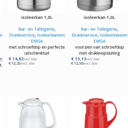
isoleerkan 1,0L
isoleerkan 1,0L
Bar- en Tafelgerei
,
Bar- en Tafelgerei
,
en
Drankservice
,
Isoleerkannen
Drankservice
,
Isoleerkannen
EMGA
EMGA
met schroefdop en perfecte
voorzien van schroefdop
uitschenktuit
met drukknopsluiting
€
14,82
€
15,13
nt
incl. btw
incl. btw
€
12,25
€
12,50
excl. btw
excl. btw
t.