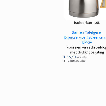
isoleerkan 1,0L
Bar- en Tafelgerei
,
Drankservice
,
Isoleerkan
EMGA
voorzien van schroefdo
met drukknopsluiting
€
15,13
incl. btw
€
12,50
excl. btw