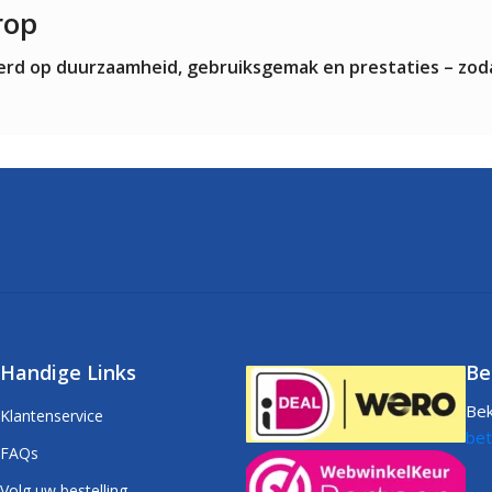
rop
teerd op duurzaamheid, gebruiksgemak en prestaties – zod
Handige Links
Be
Bek
Klantenservice
bet
FAQs
Volg uw bestelling