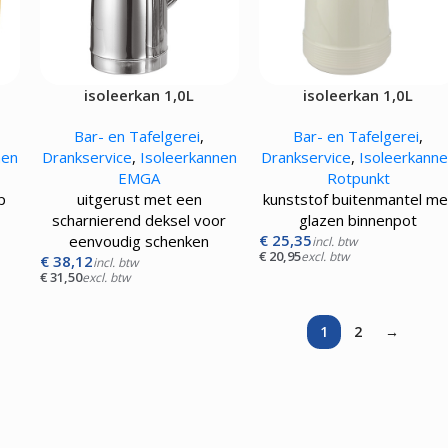
isoleerkan 1,0L
isoleerkan 1,0L
Bar- en Tafelgerei
,
Bar- en Tafelgerei
,
nen
Drankservice
,
Isoleerkannen
Drankservice
,
Isoleerkann
EMGA
Rotpunkt
p
uitgerust met een
kunststof buitenmantel me
scharnierend deksel voor
glazen binnenpot
€
25,35
eenvoudig schenken
incl. btw
€
20,95
excl. btw
€
38,12
incl. btw
€
31,50
excl. btw
1
2
→