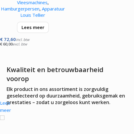
Vleesmachines
,
Hamburgerpersen
,
Apparatuur
Louis Tellier
Lees meer
€
72,60
Ideaal voor het hele gezin en
incl. btw
€
60,00
excl. btw
beginners, deze complete set
maakt de bereiding van
heerlijkste hamburgers
mogelijk. Samenstelling van het
Kwaliteit en betrouwbaarheid
voorop
Elk product in ons assortiment is zorgvuldig
geselecteerd op duurzaamheid, gebruiksgemak en
prestaties – zodat u zorgeloos kunt werken.
Lees
meer