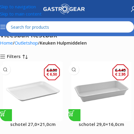
Skip to navigation
Skip to main content
Vleesbak Restbak
Home
Outletshop
Keuken Hulpmiddelen
Filters
schotel 27,0×21,0cm
schotel 29,0×16,0cm