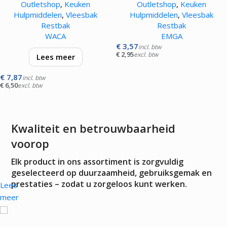
Outletshop
,
Keuken
Outletshop
,
Keuken
Hulpmiddelen
,
Vleesbak
Hulpmiddelen
,
Vleesbak
Restbak
Restbak
WACA
EMGA
€
3,57
incl. btw
€
2,95
excl. btw
Lees meer
€
7,87
lichtgewicht model met hard
incl. btw
€
6,50
excl. btw
oppervlak en beschikt over een
optimale breukbestendigheid
Kwaliteit en betrouwbaarheid
voorop
Elk product in ons assortiment is zorgvuldig
geselecteerd op duurzaamheid, gebruiksgemak en
prestaties – zodat u zorgeloos kunt werken.
Lees
meer