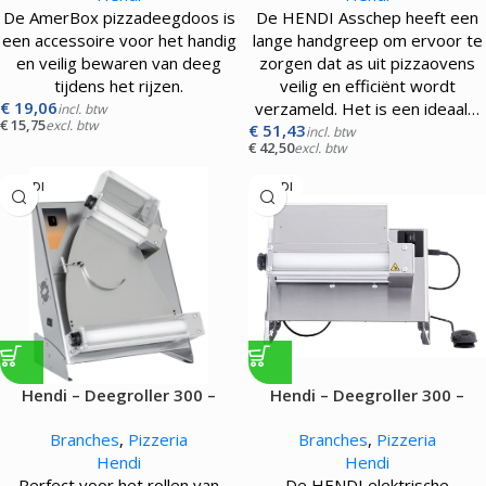
De AmerBox pizzadeegdoos is
De HENDI Asschep heeft een
een accessoire voor het handig
lange handgreep om ervoor te
en veilig bewaren van deeg
zorgen dat as uit pizzaovens
tijdens het rijzen.
veilig en efficiënt wordt
€
19,06
verzameld. Het is een ideaal…
incl. btw
€
15,75
excl. btw
€
51,43
incl. btw
€
42,50
excl. btw
HENDI
HENDI
Hendi – Deegroller 300 –
Hendi – Deegroller 300 –
250W
250W
Branches
,
Pizzeria
Branches
,
Pizzeria
Hendi
Hendi
Perfect voor het rollen van
De HENDI elektrische