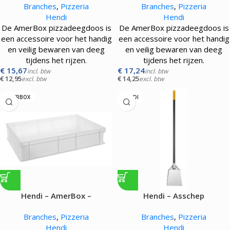
Branches
,
Pizzeria
Branches
,
Pizzeria
14L
18L
Hendi
Hendi
De AmerBox pizzadeegdoos is
De AmerBox pizzadeegdoos is
een accessoire voor het handig
een accessoire voor het handig
en veilig bewaren van deeg
en veilig bewaren van deeg
tijdens het rijzen.
tijdens het rijzen.
€
15,67
€
17,24
incl. btw
incl. btw
€
12,95
€
14,25
excl. btw
excl. btw
AMERBOX
HENDI
Hendi – AmerBox –
Hendi – Asschep
Pizzadeegdoos 600×400 –
Branches
,
Pizzeria
Branches
,
Pizzeria
24L
Hendi
Hendi