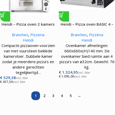
Hendi – Pizza oven 2 kamers
Hendi – Pizza oven BASIC 4 –
compact – 3000W
4700W
Branches
,
Pizzeria
Branches
,
Pizzeria
Hendi
Hendi
Compacte pizzaoven voorzien
Ovenkamer afmetingen:
van met vuursteen beklede
660x660x(H)140 mm. De
kamervloer. Dubbele kamer
ovenkamer bied ruimte aan 4
zodat je meerdere pizza's en
pizza’s van ø32cm. Gewicht: 76
andere gerechten
kg.
€
1.324,95
tegelijkertijd…
incl. btw
€
1.095,00
excl. btw
€
529,38
incl. btw
€
437,50
excl. btw
1
2
3
4
5
→