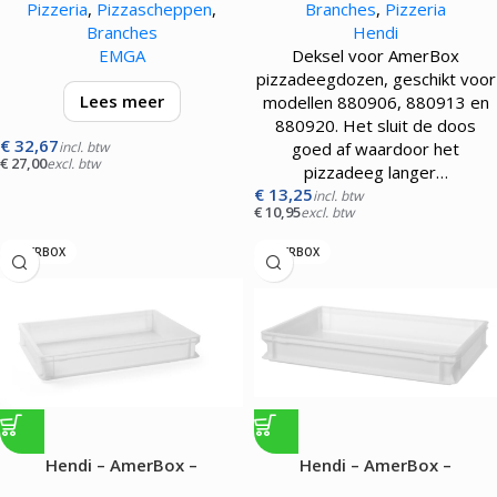
Pizzeria
,
Pizzascheppen
,
Branches
,
Pizzeria
Branches
Hendi
EMGA
Deksel voor AmerBox
pizzadeegdozen, geschikt voor
Lees meer
modellen 880906, 880913 en
880920. Het sluit de doos
€
32,67
geanodiseerd, met aluminium
incl. btw
goed af waardoor het
€
27,00
excl. btw
steel
pizzadeeg langer…
€
13,25
incl. btw
€
10,95
excl. btw
AMERBOX
AMERBOX
Hendi – AmerBox –
Hendi – AmerBox –
Pizzadeegdoos 600×400 –
Pizzadeegdoos 600×400 –