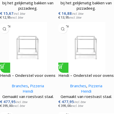
bij het gelijkmatig bakken van
bij het gelijkmatig bakken van
pizzadeeg.
pizzadeeg.
€
15,67
€
16,88
incl. btw
incl. btw
€
12,95
€
13,95
excl. btw
excl. btw
HENDI
HENDI
Hendi – Onderstel voor ovens
Hendi – Onderstel voor ovens
Branches
,
Pizzeria
Branches
,
Pizzeria
Hendi
Hendi
Gemaakt van roestvast staal.
Gemaakt van roestvast staal.
€
477,95
€
477,95
incl. btw
incl. btw
€
395,00
€
395,00
excl. btw
excl. btw