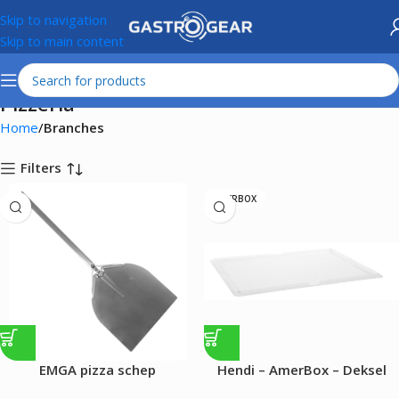
Skip to navigation
Skip to main content
Pizzeria
Home
Branches
Filters
AMERBOX
EMGA pizza schep
Hendi – AmerBox – Deksel
voor pizza deeg dozen