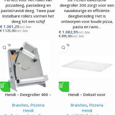
pizzadeeg, pastadeeg en
deegroller 300 zorgt voor een
pastei/ravioli deeg. Twee paar
nauwkeurige en efficiënte
instelbare rollers vormen het
deegbereiding Het is
deeg tot een schijf
ontworpen voor koude pizza,
€
1.361,25
pasta en ravio…
incl. btw
€
1.125,00
excl. btw
€
1.082,95
incl. btw
€
895,00
excl. btw
HENDI
HENDI
Hendi – Deegroller 400 –
Hendi – Deksel voor
250W
pizzadeegdoos GN 1/1
Branches
,
Pizzeria
Branches
,
Pizzeria
Hendi
Hendi