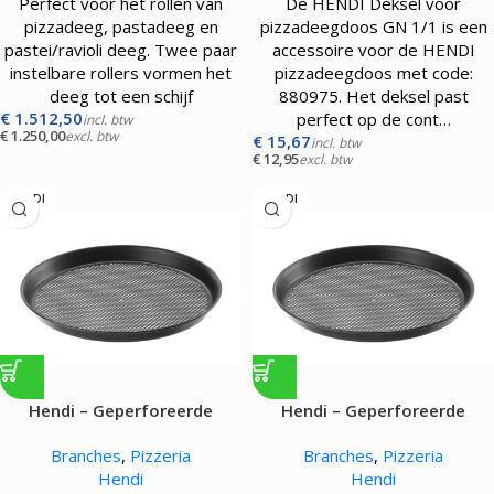
Perfect voor het rollen van
De HENDI Deksel voor
pizzadeeg, pastadeeg en
pizzadeegdoos GN 1/1 is een
pastei/ravioli deeg. Twee paar
accessoire voor de HENDI
instelbare rollers vormen het
pizzadeegdoos met code:
deeg tot een schijf
880975. Het deksel past
€
1.512,50
perfect op de cont…
incl. btw
€
1.250,00
excl. btw
€
15,67
incl. btw
€
12,95
excl. btw
HENDI
HENDI
Hendi – Geperforeerde
Hendi – Geperforeerde
pizzapan
pizzapan
Branches
,
Pizzeria
Branches
,
Pizzeria
Hendi
Hendi