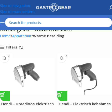
Skip to navigation
Skip to main content
Dönergrills - Dönermessen
Home
Apparatuur
Warme Bereiding
Filters
HENDI
HENDI
Hendi – Draadloos elektrisch
Hendi – Elektrisch kebabmes
kebabmes – 80W
– 80W