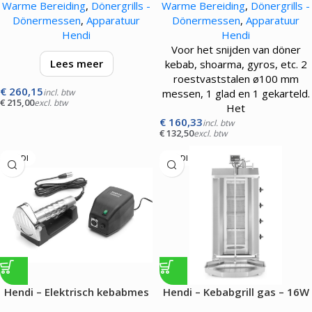
Warme Bereiding
,
Dönergrills -
Warme Bereiding
,
Dönergrills -
Dönermessen
,
Apparatuur
Dönermessen
,
Apparatuur
Hendi
Hendi
Voor het snijden van döner
Lees meer
kebab, shoarma, gyros, etc. 2
roestvaststalen ø100 mm
€
260,15
Voor het snijden van döner
incl. btw
messen, 1 glad en 1 gekarteld.
€
215,00
excl. btw
kebab, shoarma, gyros, etc. 2
Het
roestvaststalen ø100 mm
€
160,33
incl. btw
€
132,50
excl. btw
messen, 1 glad en 1 gekarteld.
Het
HENDI
HENDI
Hendi – Elektrisch kebabmes
Hendi – Kebabgrill gas – 16W
– 80W