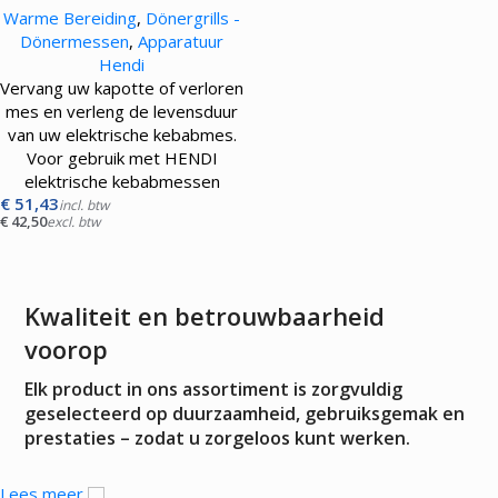
Warme Bereiding
,
Dönergrills -
Dönermessen
,
Apparatuur
Hendi
Vervang uw kapotte of verloren
mes en verleng de levensduur
van uw elektrische kebabmes.
Voor gebruik met HENDI
elektrische kebabmessen
€
51,43
incl. btw
€
42,50
excl. btw
Kwaliteit en betrouwbaarheid
voorop
Elk product in ons assortiment is zorgvuldig
geselecteerd op duurzaamheid, gebruiksgemak en
prestaties – zodat u zorgeloos kunt werken.
Lees meer