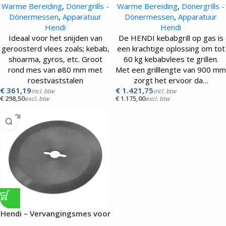
Warme Bereiding
,
Dönergrills -
Warme Bereiding
,
Dönergrills -
Dönermessen
,
Apparatuur
Dönermessen
,
Apparatuur
Hendi
Hendi
Ideaal voor het snijden van
De HENDI kebabgrill op gas is
geroosterd vlees zoals; kebab,
een krachtige oplossing om tot
shoarma, gyros, etc. Groot
60 kg kebabvlees te grillen.
rond mes van ø80 mm met
Met een grilllengte van 900 mm
roestvaststalen
zorgt het ervoor da…
€
361,19
€
1.421,75
incl. btw
incl. btw
€
298,50
€
1.175,00
excl. btw
excl. btw
HENDI
Hendi – Vervangingsmes voor
kebabmes