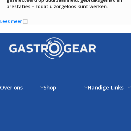
geselecteerd op duurzaamheid, gebruiksgemak en
prestaties – zodat u zorgeloos kunt werken.
Lees meer
Over ons
Shop
Handige Links
Over ons
Verzendbeleid
Klantenservice
Contact
Betaalbeleid
FAQs
Klantenservice
Retourneren
Volg uw bestelling
FAQs
Garantie