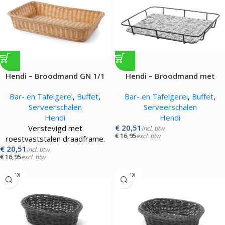
Hendi – Broodmand GN 1/1
Hendi – Broodmand met
roestvast stalen rand
Bar- en Tafelgerei
,
Buffet
,
Bar- en Tafelgerei
,
Buffet
,
Serveerschalen
Serveerschalen
Hendi
Hendi
€
20,51
Verstevigd met
incl. btw
€
16,95
excl. btw
roestvaststalen draadframe.
€
20,51
incl. btw
€
16,95
excl. btw
HENDI
HENDI