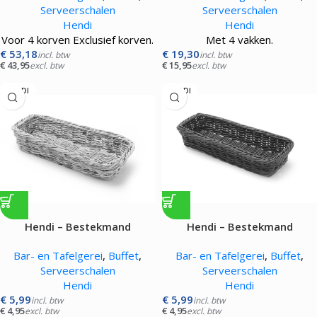
Serveerschalen
Serveerschalen
Hendi
Hendi
Voor 4 korven Exclusief korven.
Met 4 vakken.
€
53,18
€
19,30
incl. btw
incl. btw
€
43,95
€
15,95
excl. btw
excl. btw
HENDI
HENDI
Hendi – Bestekmand
Hendi – Bestekmand
Bar- en Tafelgerei
,
Buffet
,
Bar- en Tafelgerei
,
Buffet
,
Serveerschalen
Serveerschalen
Hendi
Hendi
€
5,99
€
5,99
incl. btw
incl. btw
€
4,95
€
4,95
excl. btw
excl. btw