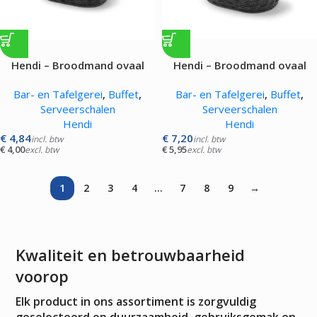
Hendi – Broodmand ovaal
Hendi – Broodmand ovaal
Bar- en Tafelgerei
,
Buffet
,
Bar- en Tafelgerei
,
Buffet
,
Serveerschalen
Serveerschalen
Hendi
Hendi
€
4,84
€
7,20
incl. btw
incl. btw
€
4,00
€
5,95
excl. btw
excl. btw
1
2
3
4
…
7
8
9
→
Kwaliteit en betrouwbaarheid
voorop
Elk product in ons assortiment is zorgvuldig