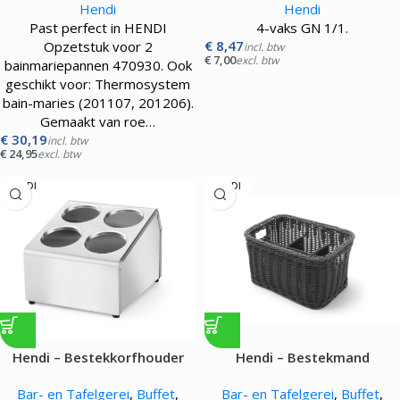
Hendi
Hendi
Past perfect in HENDI
4-vaks GN 1/1.
€
8,47
Opzetstuk voor 2
incl. btw
€
7,00
excl. btw
bainmariepannen 470930. Ook
geschikt voor: Thermosystem
bain-maries (201107, 201206).
Gemaakt van roe…
€
30,19
incl. btw
€
24,95
excl. btw
HENDI
HENDI
Hendi – Bestekkorfhouder
Hendi – Bestekmand
Bar- en Tafelgerei
,
Buffet
,
Bar- en Tafelgerei
,
Buffet
,