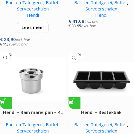
Bar- en Tafelgerei
,
Buffet
,
Bar- en Tafelgerei
,
Buffet
,
Serveerschalen
Serveerschalen
Hendi
Hendi
€
41,08
incl. btw
€
33,95
excl. btw
Lees meer
€
23,90
Stalen frame met PVC coating.
incl. btw
€
19,75
excl. btw
Ondersteunt verschillende
plateaus en kommen.
HENDI
HENDI
Hendi – Bain marie pan – 4L
Hendi – Bestekbak
Bar- en Tafelgerei
,
Buffet
,
Bar- en Tafelgerei
,
Buffet
,
Serveerschalen
Serveerschalen