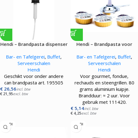
Hendi – Brandpasta dispenser
Hendi – Brandpasta voor
fonduebrander – 3 st.
Bar- en Tafelgerei
,
Buffet
,
Bar- en Tafelgerei
,
Buffet
,
Serveerschalen
Serveerschalen
Hendi
Hendi
Geschikt voor onder andere
Voor gourmet, fondue,
can brandpasta art. 195505
rechauds en steengrillen. 80
€
26,56
grams aluminium kuipje.
incl. btw
€
21,95
excl. btw
Brandduur: ≈ 2 uur. Voor
gebruik met 111420.
€
5,14
incl. btw
€
4,25
excl. btw
HENDI
HENDI