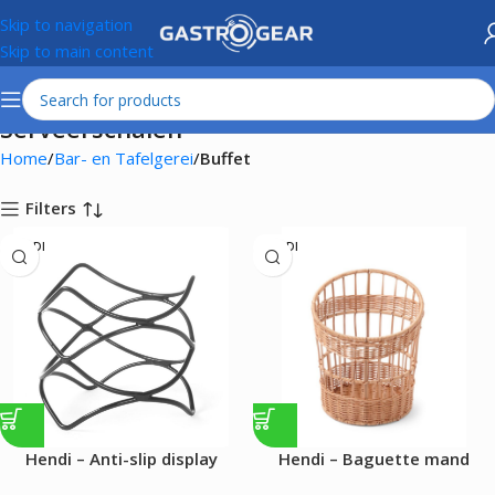
Skip to navigation
Skip to main content
Serveerschalen
Home
Bar- en Tafelgerei
Buffet
Filters
HENDI
HENDI
Hendi – Anti-slip display
Hendi – Baguette mand
standaarden rond