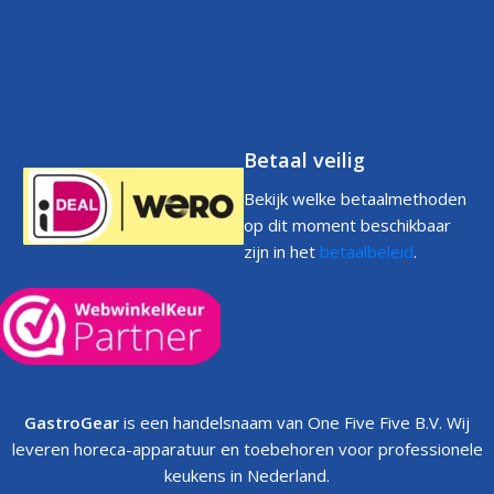
Voorwaarden
Volg uw bestelling
Privacystatement
Cookiebeleid
Klachtenpagina
Betaal veilig
Bekijk welke betaalmethoden
op dit moment beschikbaar
zijn in het
betaalbeleid
.
GastroGear
is een handelsnaam van One Five Five B.V. Wij
leveren horeca-apparatuur en toebehoren voor professionele
keukens in Nederland.