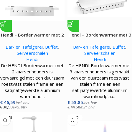
Hendi – Bordenwarmer met 2
Hendi – Bordenwarmer met 3
kaarsenhouders
kaarsenhouders
Bar- en Tafelgerei
,
Buffet
,
Bar- en Tafelgerei
,
Buffet
,
Serveerschalen
Serveerschalen
Hendi
Hendi
De HENDI Bordenwarmer met
De HENDI Bordenwarmer met
2 kaarsenhouders is
3 kaarsenhouders is gemaakt
vervaardigd met een duurzaam
van een duurzaam roestvast
roestvast stalen frame en een
stalen frame en een
satijnafgewerkte aluminium
satijnafgewerkte aluminium
warmhoud…
warmhoudplaa…
€
46,59
€
53,85
incl. btw
incl. btw
€
38,50
€
44,50
excl. btw
excl. btw
HENDI
HENDI