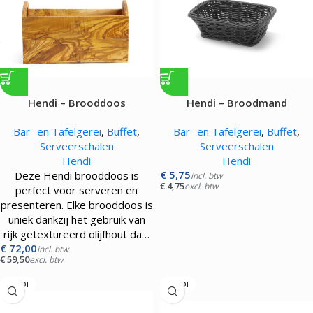
Hendi – Brooddoos
Hendi – Broodmand
Bar- en Tafelgerei
,
Buffet
,
Bar- en Tafelgerei
,
Buffet
,
Serveerschalen
Serveerschalen
Hendi
Hendi
€
5,75
Deze Hendi brooddoos is
incl. btw
€
4,75
excl. btw
perfect voor serveren en
presenteren. Elke brooddoos is
uniek dankzij het gebruik van
rijk getextureerd olijfhout da…
€
72,00
incl. btw
€
59,50
excl. btw
HENDI
HENDI