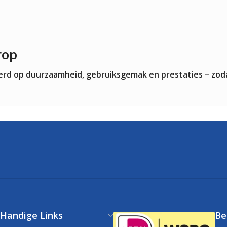
rop
teerd op duurzaamheid, gebruiksgemak en prestaties – zod
Handige Links
Be