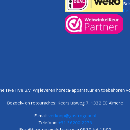
Bek
Klantenservice
bet
FAQs
Volg uw bestelling
e Five Five B.V. Wij leveren horeca-apparatuur en toebehoren vo
Bezoek- en retouradres: Keersluisweg 7, 1332 EE Almere
E-mail:
verkoop@gastrogear.nl
Telefoon:
+31 36200 2276
Bereikbaar op werkdagen van 08:30 tot 18:00