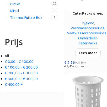
EMGA
22
OVENS, STEAMERS 
DRANKAPPARATUUR
Miroil
4
CaterRacks greep
MAGNETRONS
Citruspersen - Juicers
Thermo Future Box
1
Convectie-/Heteluchto
Koffie en Thee
Hygiëne
,
High-Speed Ovens
Koude Drankdispensers
Vaatwasaccessoires
,
Magnetrons
Milkshakers
Vaatwasseraccessoires 
Rookovens
Slush Machines
Onderdelen
Prijs
Speciale Ovens
Warme Drankdispensers
CaterRacks
Voedseldrogers
Waterkokers
Lees meer
All
€
0,00
-
€
100,00
€
2,96
per stuk
incl. btw
€
2,45
excl. btw
€
100,00
-
€
200,00
€
200,00
-
€
300,00
€
300,00
-
€
400,00
€
400,00
+