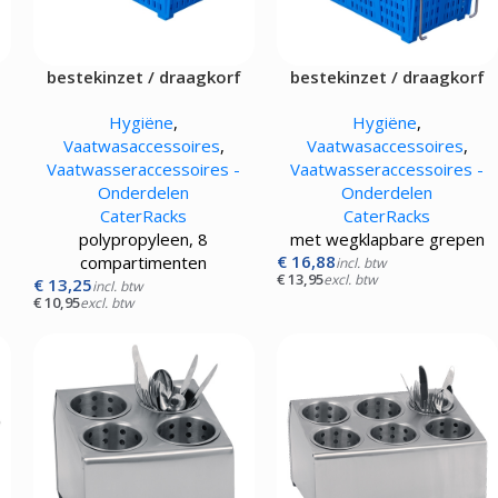
bestekinzet / draagkorf
bestekinzet / draagkorf
Hygiëne
,
Hygiëne
,
Vaatwasaccessoires
,
Vaatwasaccessoires
,
Vaatwasseraccessoires -
Vaatwasseraccessoires -
Onderdelen
Onderdelen
CaterRacks
CaterRacks
polypropyleen, 8
met wegklapbare grepen
€
16,88
compartimenten
incl. btw
€
13,95
excl. btw
€
13,25
incl. btw
€
10,95
excl. btw