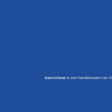
Over ons
Verzendbeleid
Contact
Betaalbeleid
Klantenservice
Retourneren
FAQs
Garantie
Voorwaarden
Volg uw bestelling
Privacystatement
Cookiebeleid
Klachtenpagina
GastroGear
is een handelsnaam van On