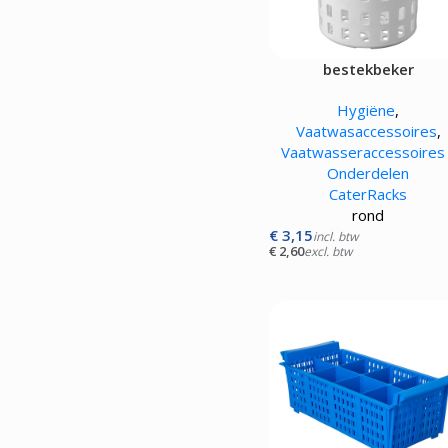
bestekbeker
Hygiëne
,
Vaatwasaccessoires
,
Vaatwasseraccessoires 
Onderdelen
CaterRacks
rond
€
3,15
incl. btw
€
2,60
excl. btw