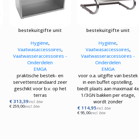
bestekuitgifte unit
bestekuitgifte unit
Hygiëne
,
Hygiëne
,
Vaatwasaccessoires
,
Vaatwasaccessoires
,
Vaatwasseraccessoires -
Vaatwasseraccessoires -
Onderdelen
Onderdelen
EMGA
EMGA
n
praktische bestek- en
voor o.a. uitgifte van bestek
servettenstandaard zeer
in een buffet opstelling,
geschikt voor b.v. op het
biedt plaats aan maximaal 4x
terras
1/3GN bakken per etage,
€
313,39
wordt zonder
incl. btw
€
259,00
excl. btw
€
114,95
incl. btw
€
95,00
excl. btw