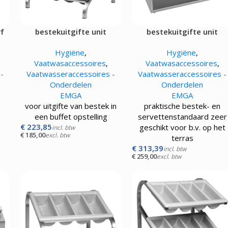
rf
bestekuitgifte unit
bestekuitgifte unit
Hygiëne
,
Hygiëne
,
Vaatwasaccessoires
,
Vaatwasaccessoires
,
-
Vaatwasseraccessoires -
Vaatwasseraccessoires -
Onderdelen
Onderdelen
EMGA
EMGA
voor uitgifte van bestek in
praktische bestek- en
een buffet opstelling
servettenstandaard zeer
€
223,85
geschikt voor b.v. op het
incl. btw
€
185,00
excl. btw
terras
€
313,39
incl. btw
€
259,00
excl. btw