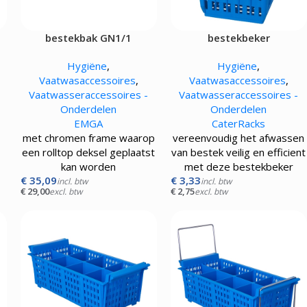
Pizza werkbanken zonder koeling
APPARATUUR
bestekbak GN1/1
bestekbeker
rmers
Hygiëne
,
Hygiëne
,
sten
Vaatwasaccessoires
,
Vaatwasaccessoires
,
mpen
Vaatwasseraccessoires -
Vaatwasseraccessoires -
aten
Onderdelen
Onderdelen
rines
EMGA
CaterRacks
mers
met chromen frame waarop
vereenvoudig het afwassen
een rolltop deksel geplaatst
van bestek veilig en efficient
kan worden
met deze bestekbeker
€
35,09
€
3,33
incl. btw
incl. btw
€
29,00
€
2,75
excl. btw
excl. btw