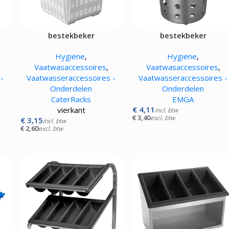
bestekbeker
bestekbeker
Hygiëne
,
Hygiëne
,
Vaatwasaccessoires
,
Vaatwasaccessoires
,
-
Vaatwasseraccessoires -
Vaatwasseraccessoires -
Onderdelen
Onderdelen
CaterRacks
EMGA
€
4,11
vierkant
incl. btw
€
3,40
excl. btw
€
3,15
incl. btw
€
2,60
excl. btw