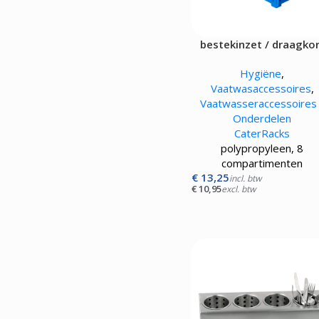
bestekinzet / draagko
Hygiëne
,
Vaatwasaccessoires
,
Vaatwasseraccessoires 
Onderdelen
CaterRacks
polypropyleen, 8
compartimenten
€
13,25
incl. btw
€
10,95
excl. btw