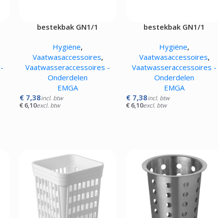
Kokskleding
EN
VLEESMACHINES
WARMHOUD
bestekbak GN1/1
bestekbak GN1/1
Hamburgerpersen
Chocoladewa
vens
Vleessnijmachines
Soepketels
Hygiëne
,
Hygiëne
,
Gehaktmolens - Vleesmolen
Warmhoudka
Vaatwasaccessoires
,
Vaatwasaccessoires
,
Vleesmengers
Warmhoudla
-
Vaatwasseraccessoires -
Vaatwasseraccessoires -
Vleesvermalser
Warmhoudpl
Onderdelen
Onderdelen
Warmhoudvit
EMGA
EMGA
Worstenwar
€
7,38
€
7,38
incl. btw
incl. btw
€
6,10
€
6,10
excl. btw
excl. btw