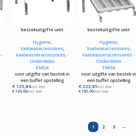
bestekuitgifte unit
bestekuitgifte unit
Hygiëne
,
Hygiëne
,
Vaatwasaccessoires
,
Vaatwasaccessoires
,
-
Vaatwasseraccessoires -
Vaatwasseraccessoires -
Onderdelen
Onderdelen
EMGA
EMGA
voor uitgifte van bestek in
voor uitgifte van bestek i
een buffet opstelling
een buffet opstelling
€
125,84
€
223,85
incl. btw
incl. btw
€
104,00
€
185,00
excl. btw
excl. btw
1
2
3
→