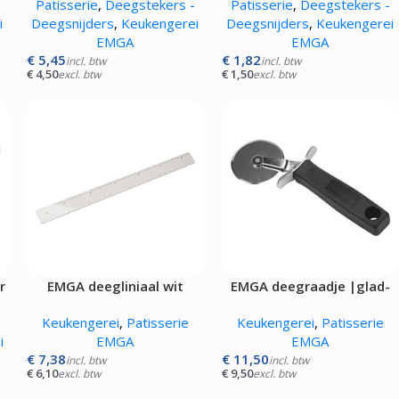
Patisserie
,
Deegstekers -
Patisserie
,
Deegstekers -
i
Deegsnijders
,
Keukengerei
Deegsnijders
,
Keukengerei
EMGA
EMGA
€
5,45
€
1,82
incl. btw
incl. btw
€
4,50
€
1,50
excl. btw
excl. btw
r
EMGA deegliniaal wit
EMGA deegraadje |glad-
1x|
Keukengerei
,
Patisserie
Keukengerei
,
Patisserie
i
EMGA
EMGA
€
7,38
€
11,50
incl. btw
incl. btw
€
6,10
€
9,50
excl. btw
excl. btw