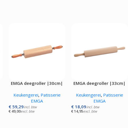
|
EMGA deegroller |30cm|
EMGA deegroller |33cm|
Keukengerei
,
Patisserie
Keukengerei
,
Patisserie
EMGA
EMGA
€
59,29
€
18,09
incl. btw
incl. btw
€
49,00
€
14,95
excl. btw
excl. btw