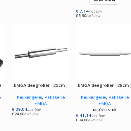
€
7,14
met kunststof greep
incl. btw
€
5,90
excl. btw
l-
EMGA deegroller |25cm|
EMGA deegroller |28cm
wit
e
Keukengerei
,
Patisserie
Keukengerei
,
Patisserie
EMGA
EMGA
€
29,04
uit één stuk
incl. btw
€
24,00
excl. btw
€
41,14
incl. btw
€
34,00
excl. btw