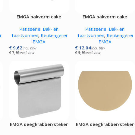
Pizza werkbanken zonder koeling
APPARATUUR
EMGA bakvorm cake
EMGA bakvorm cake
rmers
26x10cm
30x10cm
Patisserie
,
Bak- en
Patisserie
,
Bak- en
sten
i
Taartvormen
,
Keukengerei
Taartvormen
,
Keukengerei
mpen
EMGA
EMGA
aten
€
9,62
€
12,04
incl. btw
incl. btw
rines
€
7,95
€
9,95
excl. btw
excl. btw
mers
EMGA deegkrabber/steker
EMGA deegkrabber/steker
crème