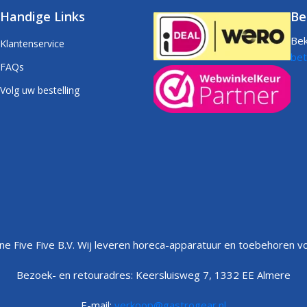
Handige Links
Be
Bek
Klantenservice
bet
FAQs
Volg uw bestelling
e Five Five B.V. Wij leveren horeca-apparatuur en toebehoren vo
Bezoek- en retouradres: Keersluisweg 7, 1332 EE Almere
E-mail:
verkoop@gastrogear.nl