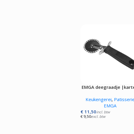
EMGA deegraadje |karte
1x|
Keukengerei
,
Patisseri
EMGA
€
11,50
incl. btw
€
9,50
excl. btw