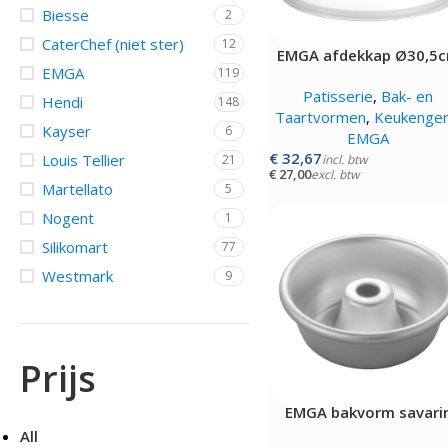
Biesse
2
OVENS, STEAMERS 
DRANKAPPARATUUR
CaterChef (niet ster)
12
EMGA afdekkap Ø30,5
MAGNETRONS
Citruspersen - Juicers
EMGA
119
Convectie-/Heteluchto
Koffie en Thee
Patisserie
,
Bak- en
High-Speed Ovens
Hendi
148
Koude Drankdispensers
Taartvormen
,
Keukenger
Magnetrons
Milkshakers
Kayser
6
EMGA
Rookovens
Slush Machines
€
32,67
Louis Tellier
21
Speciale Ovens
incl. btw
Warme Drankdispensers
€
27,00
excl. btw
Voedseldrogers
Waterkokers
Martellato
5
Nogent
1
Silikomart
77
Westmark
9
Prijs
EMGA bakvorm savari
Ø06cm
All