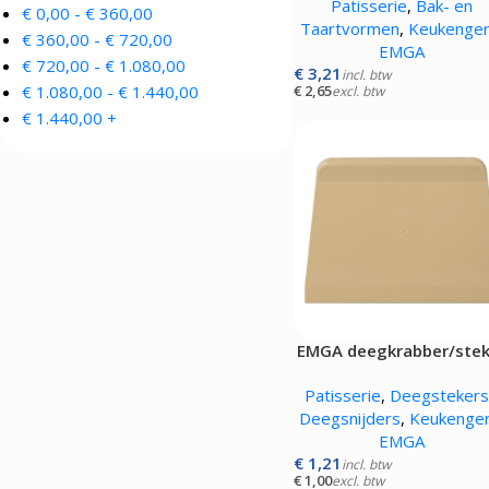
Patisserie
,
Bak- en
€
0,00
-
€
360,00
Taartvormen
,
Keukenger
€
360,00
-
€
720,00
EMGA
€
720,00
-
€
1.080,00
€
3,21
incl. btw
€
1.080,00
-
€
1.440,00
€
2,65
excl. btw
€
1.440,00
+
EMGA deegkrabber/stek
crème
Patisserie
,
Deegstekers
Deegsnijders
,
Keukenger
EMGA
€
1,21
incl. btw
€
1,00
excl. btw