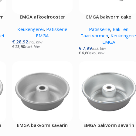
Kokskleding
EN
VLEESMACHINES
WARMHOUD
cm
EMGA afkoelrooster
EMGA bakvorm cake
Hamburgerpersen
Chocoladewa
22x09cm
vens
Vleessnijmachines
Soepketels
Keukengerei
,
Patisserie
Patisserie
,
Bak- en
Gehaktmolens - Vleesmolen
Warmhoudka
ei
EMGA
Taartvormen
,
Keukengere
Vleesmengers
Warmhoudla
€
28,92
EMGA
incl. btw
Vleesvermalser
Warmhoudpl
€
23,90
excl. btw
€
7,99
incl. btw
Warmhoudvit
€
6,60
excl. btw
Worstenwar
n
EMGA bakvorm savarin
EMGA bakvorm savarin
Ø08cm
Ø09cm