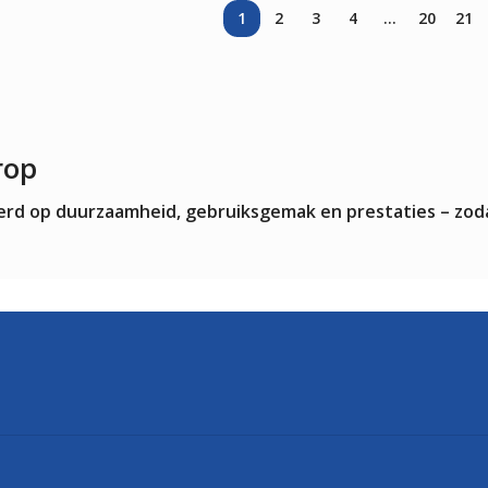
1
2
3
4
…
20
21
rop
teerd op duurzaamheid, gebruiksgemak en prestaties – zod