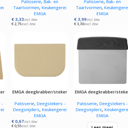
Patisserie
,
Bak- en
Patisserie
,
Bak- en
ei
Taartvormen
,
Keukengerei
Taartvormen
,
Keukengere
EMGA
EMGA
€
3,33
€
3,99
incl. btw
incl. btw
€
2,75
€
3,30
excl. btw
excl. btw
er
EMGA deegkrabber/steker
EMGA deegkrabber/steke
crème
zwart
 -
Patisserie
,
Deegstekers -
Patisserie
,
Deegstekers -
ei
Deegsnijders
,
Keukengerei
Deegsnijders
,
Keukengere
EMGA
EMGA
€
0,67
incl. btw
€
0,55
excl. btw
Lees meer