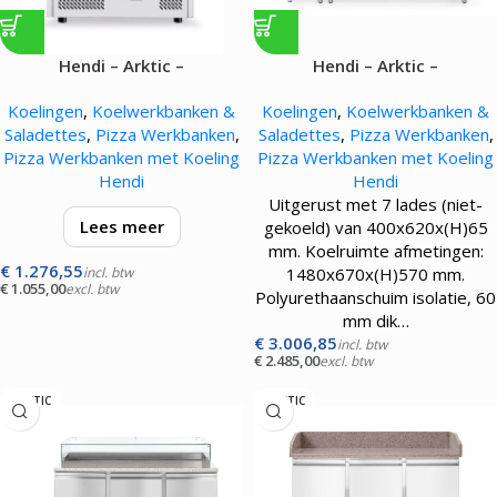
Hendi – Arktic –
Hendi – Arktic –
Pizzawerkbank met 2 deuren
Pizzawerkbank met 2 deuren
Koelingen
,
Koelwerkbanken &
Koelingen
,
Koelwerkbanken &
– 300L – 310W
en 7 lades – 280L – 250W
Saladettes
,
Pizza Werkbanken
,
Saladettes
,
Pizza Werkbanken
,
Pizza Werkbanken met Koeling
Pizza Werkbanken met Koeling
Hendi
Hendi
Uitgerust met 7 lades (niet-
Lees meer
gekoeld) van 400x620x(H)65
mm. Koelruimte afmetingen:
€
1.276,55
Behuizing van roestvast staal
incl. btw
1480x670x(H)570 mm.
€
1.055,00
excl. btw
om de GN ruimte waarin 5x GN
Polyurethaanschuim isolatie, 60
1/6 bakken passen (max.
mm dik…
hoogte 150 mm). Koelruimte
€
3.006,85
incl. btw
€
2.485,00
excl. btw
afmetingen:
ARKTIC
ARKTIC