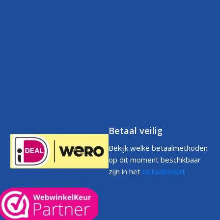
Over ons
Verzendbeleid
Klantenservice
Contact
Betaalbeleid
FAQs
Klantenservice
Retourneren
Volg uw bestelling
FAQs
Garantie
Voorwaarden
Volg uw bestelling
Privacystatement
Cookiebeleid
Klachtenpagina
Betaal veilig
Bekijk welke betaalmethoden
op dit moment beschikbaar
zijn in het
betaalbeleid
.