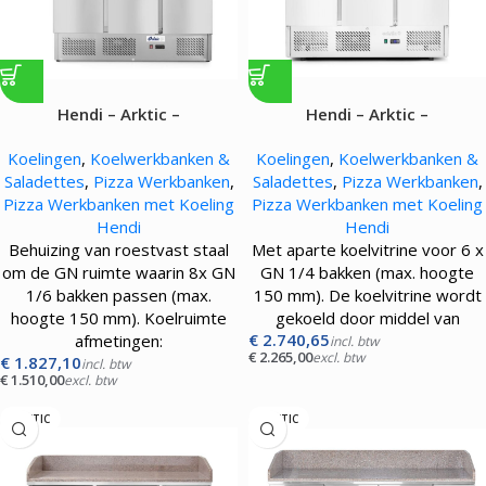
Hendi – Arktic –
Hendi – Arktic –
Pizzawerkbank met 3 deuren
Pizzawerkbank met 3 deuren
Koelingen
,
Koelwerkbanken &
Koelingen
,
Koelwerkbanken &
– 380L – 310W
en koelvitrine 380+ – 254L –
Saladettes
,
Pizza Werkbanken
,
Saladettes
,
Pizza Werkbanken
,
400W
Pizza Werkbanken met Koeling
Pizza Werkbanken met Koeling
Hendi
Hendi
Behuizing van roestvast staal
Met aparte koelvitrine voor 6 x
om de GN ruimte waarin 8x GN
GN 1/4 bakken (max. hoogte
1/6 bakken passen (max.
150 mm). De koelvitrine wordt
hoogte 150 mm). Koelruimte
gekoeld door middel van
€
2.740,65
afmetingen:
incl. btw
€
2.265,00
excl. btw
€
1.827,10
incl. btw
€
1.510,00
excl. btw
ARKTIC
ARKTIC