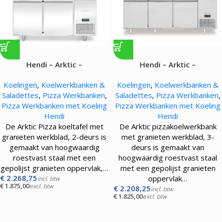
Hendi – Arktic –
Hendi – Arktic –
Pizzawerkbank met granieten
Pizzawerkbank met granieten
Koelingen
,
Koelwerkbanken &
Koelingen
,
Koelwerkbanken &
werkblad – 250L – 250W
werkblad – 375L – 400W
Saladettes
,
Pizza Werkbanken
,
Saladettes
,
Pizza Werkbanken
,
Pizza Werkbanken met Koeling
Pizza Werkbanken met Koeling
Hendi
Hendi
De Arktic Pizza koeltafel met
De Arktic pizzakoelwerkbank
granieten werkblad, 2-deurs is
met granieten werkblad, 3-
gemaakt van hoogwaardig
deurs is gemaakt van
roestvast staal met een
hoogwaardig roestvast staal
gepolijst granieten oppervlak,…
met een gepolijst granieten
€
2.268,75
oppervlak…
incl. btw
€
1.875,00
excl. btw
€
2.208,25
incl. btw
€
1.825,00
excl. btw