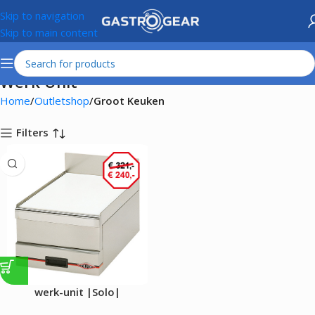
Skip to navigation
Skip to main content
Werk Unit
Home
Outletshop
Groot Keuken
Filters
werk-unit |Solo|