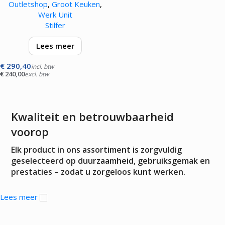
Outletshop
,
Groot Keuken
,
Werk Unit
Stilfer
Lees meer
€
290,40
voorzien van roestvrijstalen
incl. btw
€
240,00
excl. btw
opberglade, roestvrijstalen
bovenzijde, inclusief
bijbehorende nylon snijblad
Kwaliteit en betrouwbaarheid
voorop
Elk product in ons assortiment is zorgvuldig
geselecteerd op duurzaamheid, gebruiksgemak en
prestaties – zodat u zorgeloos kunt werken.
Lees meer