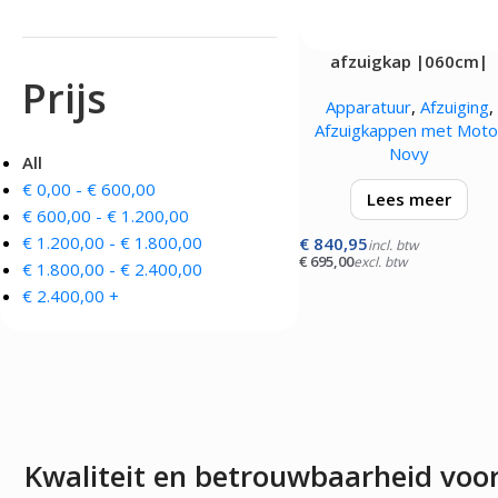
OVENS, STEAMERS 
DRANKAPPARATUUR
afzuigkap |060cm|
MAGNETRONS
Citruspersen - Juicers
Prijs
Convectie-/Heteluchto
Koffie en Thee
Apparatuur
,
Afzuiging
,
High-Speed Ovens
Koude Drankdispensers
Afzuigkappen met Moto
Magnetrons
Milkshakers
Novy
Rookovens
All
Slush Machines
Speciale Ovens
Warme Drankdispensers
€
0,00
-
€
600,00
Lees meer
Voedseldrogers
Waterkokers
€
600,00
-
€
1.200,00
€
1.200,00
-
€
1.800,00
€
840,95
met ingebouwde moto
incl. btw
€
695,00
excl. btw
(afzuigcapaciteit 281 m3/
€
1.800,00
-
€
2.400,00
voorzien van een 3-
€
2.400,00
+
standenschakelaar,
verlichting, controlelamp
roestvrijstalen onder pl
Kwaliteit en betrouwbaarheid voo