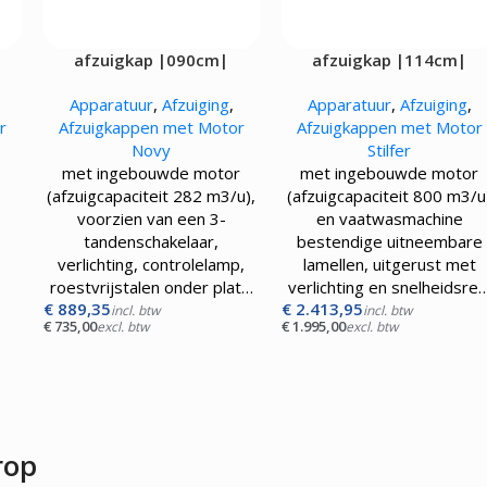
Kokskleding
EN
VLEESMACHINES
WARMHOUD
afzuigkap |090cm|
afzuigkap |114cm|
Hamburgerpersen
Chocoladewa
vens
Vleessnijmachines
Soepketels
Apparatuur
,
Afzuiging
,
Apparatuur
,
Afzuiging
,
Gehaktmolens - Vleesmolen
Warmhoudka
r
Afzuigkappen met Motor
Afzuigkappen met Motor
Vleesmengers
Warmhoudla
Novy
Stilfer
Vleesvermalser
Warmhoudpl
met ingebouwde motor
met ingebouwde motor
Warmhoudvit
(afzuigcapaciteit 282 m3/u),
(afzuigcapaciteit 800 m3/u
Worstenwar
voorzien van een 3-
en vaatwasmachine
r
tandenschakelaar,
bestendige uitneembare
u),
verlichting, controlelamp,
lamellen, uitgerust met
roestvrijstalen onder plat…
verlichting en snelheidsre
€
889,35
€
2.413,95
incl. btw
incl. btw
€
735,00
€
1.995,00
excl. btw
excl. btw
,
a…
rop