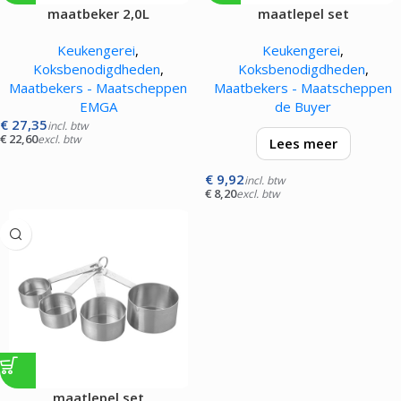
maatbeker 2,0L
maatlepel set
Keukengerei
,
Keukengerei
,
Koksbenodigdheden
,
Koksbenodigdheden
,
Maatbekers - Maatscheppen
Maatbekers - Maatscheppen
EMGA
de Buyer
€
27,35
incl. btw
€
22,60
excl. btw
Lees meer
€
9,92
set van 4, inhoud 1 – 2,5 – 5 en
incl. btw
€
8,20
excl. btw
15 ml
maatlepel set