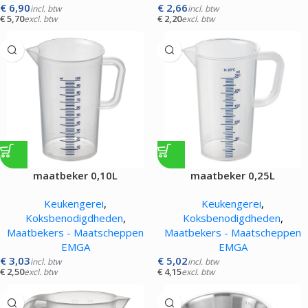
€
6,90
€
2,66
incl. btw
incl. btw
€
5,70
€
2,20
excl. btw
excl. btw
maatbeker 0,10L
maatbeker 0,25L
Keukengerei
,
Keukengerei
,
Koksbenodigdheden
,
Koksbenodigdheden
,
Maatbekers - Maatscheppen
Maatbekers - Maatscheppen
EMGA
EMGA
€
3,03
€
5,02
incl. btw
incl. btw
€
2,50
€
4,15
excl. btw
excl. btw