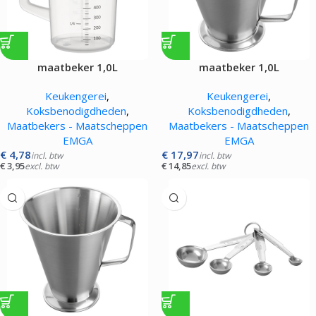
maatbeker 1,0L
maatbeker 1,0L
Keukengerei
,
Keukengerei
,
Koksbenodigdheden
,
Koksbenodigdheden
,
Maatbekers - Maatscheppen
Maatbekers - Maatscheppen
EMGA
EMGA
€
4,78
€
17,97
incl. btw
incl. btw
€
3,95
€
14,85
excl. btw
excl. btw