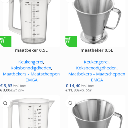
maatbeker 0,5L
maatbeker 0,5L
Keukengerei
,
Keukengerei
,
Koksbenodigdheden
,
Koksbenodigdheden
,
Maatbekers - Maatscheppen
Maatbekers - Maatscheppen
EMGA
EMGA
€
3,63
€
14,40
incl. btw
incl. btw
€
3,00
€
11,90
excl. btw
excl. btw