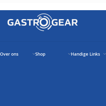
Over ons
Shop
Handige Links
Over ons
Verzendbeleid
Klantenservice
Contact
Betaalbeleid
FAQs
Klantenservice
Retourneren
Volg uw bestelling
FAQs
Garantie
Voorwaarden
Volg uw bestelling
Privacystatement
Cookiebeleid