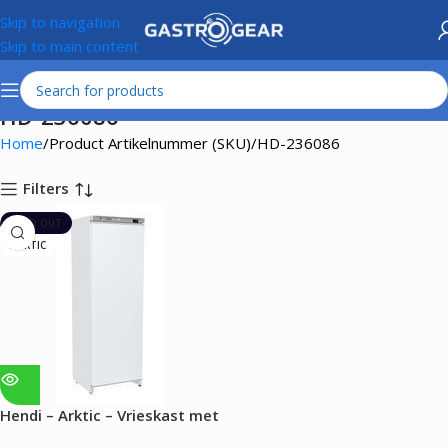
Skip to navigation
Skip to main content
HD-236086
Home
Product Artikelnummer (SKU)
HD-236086
Filters
SOLD OUT
ARKTIC
Hendi – Arktic – Vrieskast met
wit gelakte stalen behuizing