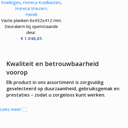
Koelingen
,
Horeca Koelkasten
,
– 260L – 280W
Horeca Vriezers
Hendi
Vaste planken 6x452x412 mm.
Deuralarm bij openstaande
deur.
€
1.046,65
Kwaliteit en betrouwbaarheid
voorop
Elk product in ons assortiment is zorgvuldig
geselecteerd op duurzaamheid, gebruiksgemak en
prestaties – zodat u zorgeloos kunt werken.
Lees meer