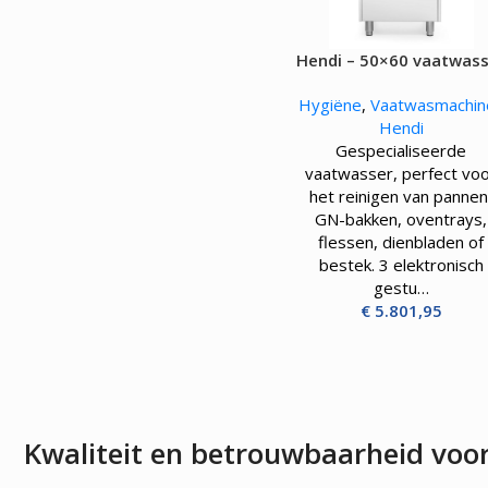
OVENS, STEAMERS 
DRANKAPPARATUUR
Hendi – 50×60 vaatwas
MAGNETRONS
Citruspersen - Juicers
voor pannen en trays 
Convectie-/Heteluchto
Koffie en Thee
Hygiëne
,
Vaatwasmachin
met doseersysteem vo
High-Speed Ovens
Koude Drankdispensers
Hendi
reinigingsmiddelen e
Magnetrons
Milkshakers
Gespecialiseerde
afvoerpomp – 7100W
Rookovens
Slush Machines
vaatwasser, perfect vo
Speciale Ovens
Warme Drankdispensers
het reinigen van pannen
Voedseldrogers
Waterkokers
GN-bakken, oventrays,
flessen, dienbladen of
bestek. 3 elektronisch
gestu…
€
5.801,95
Kwaliteit en betrouwbaarheid voo