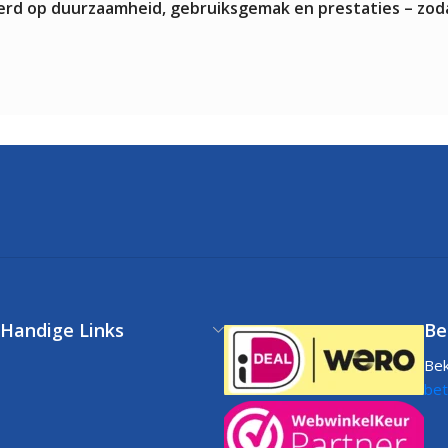
teerd op duurzaamheid, gebruiksgemak en prestaties – zod
Handige Links
Be
Bek
Klantenservice
bet
FAQs
Volg uw bestelling