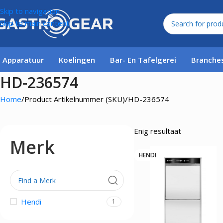
Skip to navigation
Skip to main content
Apparatuur
Koelingen
Bar- En Tafelgerei
Branche
HD-236574
WARME BEREIDING
BARBENODIGDHEDEN
AFVALBEHEER
BARKOELINGEN
CONTAINERS & VERSHOUDEN
BAKKERIJ & PATISSERIE
AFZETPALEN EN AFZETTINGEN
KEUKENAPPARATUU
TAFELGEREI
HANDENWASBAKKE
DISPLAY KOELING
KOKSBENODIGDH
HOT
KAS
Home
Product Artikelnummer (SKU)
HD-236574
Bain Marie's
Champagne- & wijnkoelers
Afvalbakken - Afvalcontainers -
Driedeurs Backbars
Kratten & containers
Bakkerij koelkasten
Afzetpalen en Afzettingen
Aardappelschilmachin
Kandelaars
Handenwasbakken
Tafelmodel Displayk
Bonenhouders
Koff
Kass
Vuilniszakhouders
Bakplaten
Cocktailgerei
Flessenkoelers
Weckpotten & voorraadpotten
Deegkneedmachines en Deegmengers
Blenders
Kruidenmolens & stroo
Folies & foliedispens
Asbakken - Peukenzuilen
Barbecues
Dienbladen
Rijsmandjes
Eierkokers
Menages, olie- & azijnst
Keukenthermometer
BLAST CHILLERS &
GARDEROBES
PRO
GASTRONORMBAKKEN
tafelsets
Braadpannen
Flesopeners & afsluiters
Enig resultaat
Groentesnijders - Cutte
Kookwekkers
SHOCKVRIEZERS
Garderobes
A-Bo
Emaille & porseleinen GN-bakken
Sauskommen
Merk
Contactgrills - Panini Grills
Flessenhouders & schenkers
Kaasraspmachines
Maatbekers & maats
Menu
Gastronormbak roosters
Servettendispensers &
Donergrills - Donermessen
Glazenrekken
Keukenmachines
Patatsnijders
HANDENDROGERS
PERSOONLIJKE VER
HENDI
Kunststof GN-bakken
Taartstandaarden
Fornuizen
Overige baruitrusting
Pastamachines - Gnocc
Snijplanken
Handendrogers
Plexiglas Schermen
Kunststof GN-deksels
Tafelnummers, tafelbo
Friteuses
Planetaire Mixers
Tomatensnijders
Toiletpapier en Toiletr
DRANKSERVICE
organizers
Hokkers - Wokbranders
Rijstkokers
Weegschalen
Isoleerkannen
SERVEERPLANKEN &
Kippengrillen - Kippenwarmers
Staafmixers
Pompkannen
SERVEERSCHALEN
Kooktoestellen
Vacumeermachines
Hendi
1
Salamanders
Serveerplanken & serv
Sous-Vides