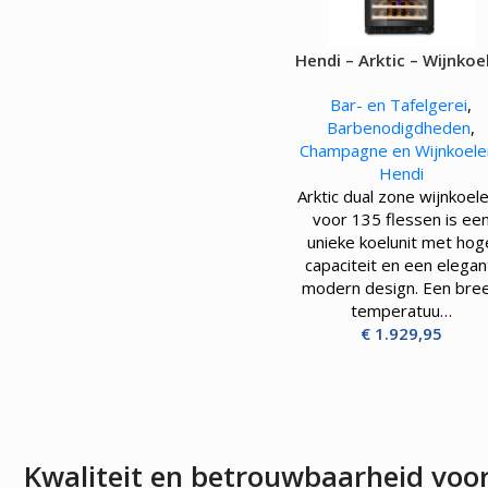
OVENS, STEAMERS 
DRANKAPPARATUUR
Hendi – Arktic – Wijnkoe
MAGNETRONS
Citruspersen - Juicers
– 387L – 130W
Convectie-/Heteluchto
Koffie en Thee
Bar- en Tafelgerei
,
High-Speed Ovens
Koude Drankdispensers
Barbenodigdheden
,
Magnetrons
Milkshakers
Champagne en Wijnkoele
Rookovens
Slush Machines
Hendi
Speciale Ovens
Warme Drankdispensers
Arktic dual zone wijnkoel
Voedseldrogers
Waterkokers
voor 135 flessen is ee
unieke koelunit met hog
capaciteit en een elegan
modern design. Een bre
temperatuu…
€
1.929,95
Kwaliteit en betrouwbaarheid voo