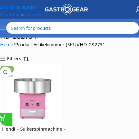
Skip to navigation
Skip to main content
HD-282731
Home
Product Artikelnummer (SKU)
HD-282731
Filters
-18%
HENDI
Hendi – Suikerspinmachine –
1130W