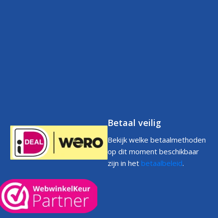
Contact
Betaalbeleid
FAQs
Klantenservice
Retourneren
Volg uw bestelling
FAQs
Garantie
Voorwaarden
Volg uw bestelling
Privacystatement
Cookiebeleid
Klachtenpagina
Betaal veilig
Bekijk welke betaalmethoden
op dit moment beschikbaar
zijn in het
betaalbeleid
.