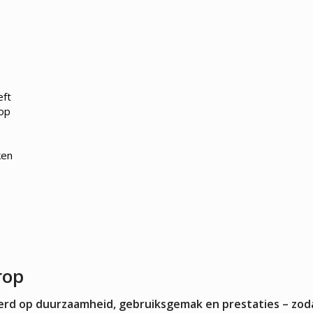
Kokskleding
EN
VLEESMACHINES
WARMHOUD
Hamburgerpersen
Chocoladewa
vens
Vleessnijmachines
Soepketels
Gehaktmolens - Vleesmolen
Warmhoudka
Vleesmengers
Warmhoudla
eft
Vleesvermalser
Warmhoudpl
oop
Warmhoudvit
Worstenwar
ken
rop
teerd op duurzaamheid, gebruiksgemak en prestaties – zod