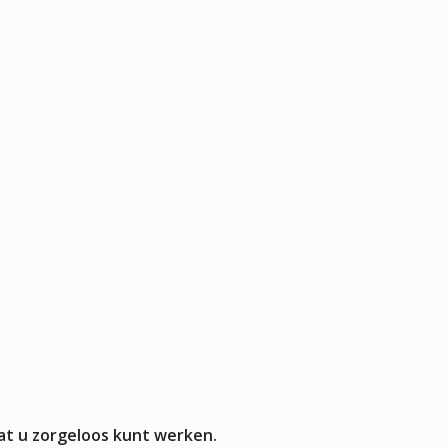
Pizza werkbanken zonder koeling
APPARATUUR
rmers
sten
mpen
aten
rines
mers
at u zorgeloos kunt werken.