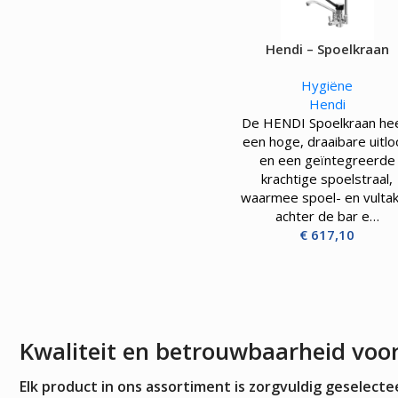
OVENS, STEAMERS 
DRANKAPPARATUUR
Hendi – Spoelkraan
MAGNETRONS
Citruspersen - Juicers
Convectie-/Heteluchto
Koffie en Thee
Hygiëne
High-Speed Ovens
Koude Drankdispensers
Hendi
Magnetrons
Milkshakers
De HENDI Spoelkraan he
Rookovens
Slush Machines
een hoge, draaibare uitl
Speciale Ovens
Warme Drankdispensers
en een geïntegreerde
Voedseldrogers
Waterkokers
krachtige spoelstraal,
waarmee spoel- en vulta
achter de bar e…
€
617,10
Kwaliteit en betrouwbaarheid voo
Elk product in ons assortiment is zorgvuldig geselec