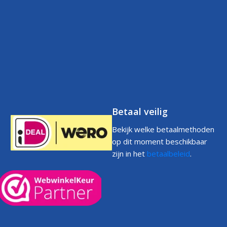
Klantenservice
Retourneren
Volg uw bestelling
FAQs
Garantie
Voorwaarden
Volg uw bestelling
Privacystatement
Cookiebeleid
Klachtenpagina
Betaal veilig
Bekijk welke betaalmethoden
op dit moment beschikbaar
zijn in het
betaalbeleid
.