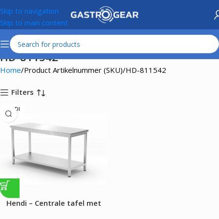
Skip to navigation
Skip to main content
HD-811542
Home
Product Artikelnummer (SKU)
HD-811542
Filters
HENDI
Hendi – Centrale tafel met
plank – geschroefd