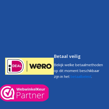
Contact
Betaalbeleid
FAQs
Klantenservice
Retourneren
Volg uw bestelling
FAQs
Garantie
Voorwaarden
Volg uw bestelling
Privacystatement
Cookiebeleid
Klachtenpagina
Betaal veilig
Bekijk welke betaalmethoden
op dit moment beschikbaar
zijn in het
betaalbeleid
.