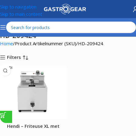
Skip to navigation
Skip to main content
HD-209424
Home
Product Artikelnummer (SKU)
HD-209424
Filters
HENDI
Hendi – Friteuse XL met
aftapkraan – 10L – 6600W