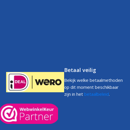
Contact
Betaalbeleid
FAQs
Klantenservice
Retourneren
Volg uw bestelling
FAQs
Garantie
Voorwaarden
Volg uw bestelling
Privacystatement
Cookiebeleid
Klachtenpagina
Betaal veilig
Bekijk welke betaalmethoden
op dit moment beschikbaar
zijn in het
betaalbeleid
.