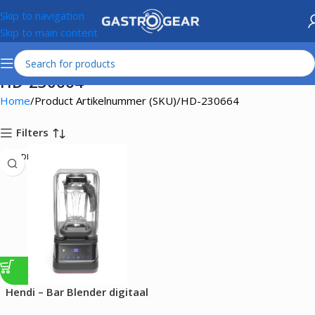
Skip to navigation
Skip to main content
HD-230664
Home
Product Artikelnummer (SKU)
HD-230664
Filters
HENDI
Hendi – Bar Blender digitaal
met geluiddempende kap en