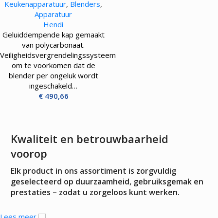
Keukenapparatuur
,
Blenders
,
BPA-vrije kan – 1680W
Apparatuur
Hendi
Geluiddempende kap gemaakt
van polycarbonaat.
Veiligheidsvergrendelingssysteem
om te voorkomen dat de
blender per ongeluk wordt
ingeschakeld…
€
490,66
Kwaliteit en betrouwbaarheid
voorop
Elk product in ons assortiment is zorgvuldig
geselecteerd op duurzaamheid, gebruiksgemak en
prestaties – zodat u zorgeloos kunt werken.
Lees meer