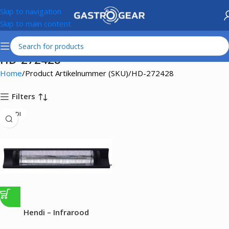
Skip to navigation
Skip to main content
HD-272428
Home
Product Artikelnummer (SKU)
HD-272428
Filters
HENDI
Hendi – Infrarood
terrasverwarmer Bola –