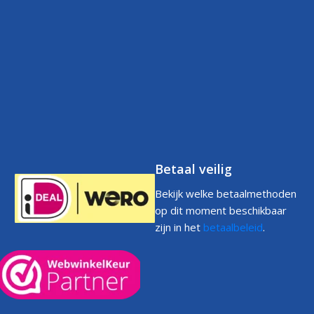
Contact
Betaalbeleid
FAQs
Klantenservice
Retourneren
Volg uw bestelling
FAQs
Garantie
Voorwaarden
Volg uw bestelling
Privacystatement
Cookiebeleid
Klachtenpagina
Betaal veilig
Bekijk welke betaalmethoden
op dit moment beschikbaar
zijn in het
betaalbeleid
.