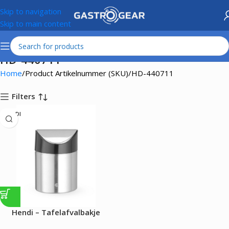
Skip to navigation
Skip to main content
HD-440711
Home
Product Artikelnummer (SKU)
HD-440711
Filters
HENDI
Hendi – Tafelafvalbakje