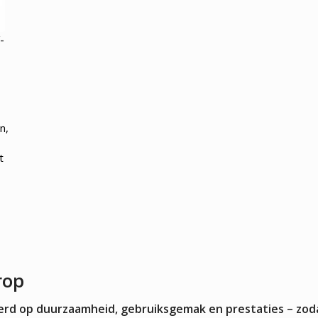
Kokskleding
EN
VLEESMACHINES
WARMHOUD
-
Hamburgerpersen
Chocoladewa
35L
vens
Vleessnijmachines
Soepketels
Gehaktmolens - Vleesmolen
Warmhoudka
Vleesmengers
Warmhoudla
Vleesvermalser
Warmhoudpl
Warmhoudvit
n,
Worstenwar
t
rop
teerd op duurzaamheid, gebruiksgemak en prestaties – zod