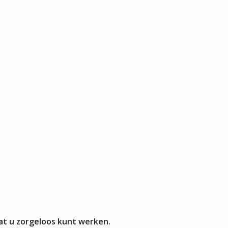
Pizza werkbanken zonder koeling
APPARATUUR
rmers
sten
mpen
aten
rines
mers
at u zorgeloos kunt werken.