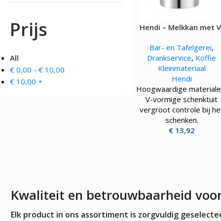
OVENS, STEAMERS 
DRANKAPPARATUUR
Prijs
Hendi – Melkkan met V
MAGNETRONS
Citruspersen - Juicers
vormige schenktuit – 0.
Convectie-/Heteluchto
Koffie en Thee
Bar- en Tafelgerei
,
High-Speed Ovens
Koude Drankdispensers
All
Drankservice
,
Koffie
Magnetrons
Milkshakers
Kleinmateriaal
€
0,00
-
€
10,00
Rookovens
Slush Machines
Hendi
Speciale Ovens
€
10,00
+
Warme Drankdispensers
Hoogwaardige materiale
Voedseldrogers
Waterkokers
V-vormige schenktuit
vergroot controle bij he
schenken.
€
13,92
Kwaliteit en betrouwbaarheid voo
Elk product in ons assortiment is zorgvuldig geselec