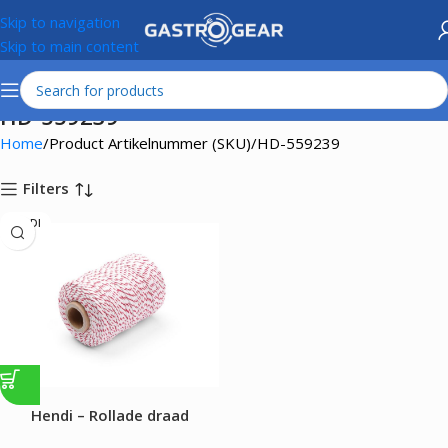
Skip to navigation
Skip to main content
HD-559239
Home
Product Artikelnummer (SKU)
HD-559239
Filters
HENDI
Hendi – Rollade draad