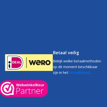
Klantenservice
Retourneren
Volg uw bestelling
FAQs
Garantie
Voorwaarden
Volg uw bestelling
Privacystatement
Cookiebeleid
Klachtenpagina
Betaal veilig
Bekijk welke betaalmethoden
op dit moment beschikbaar
zijn in het
betaalbeleid
.