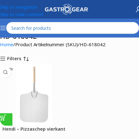
Skip to navigation
Skip to main content
HD-618042
Home
Product Artikelnummer (SKU)
HD-618042
Filters
HENDI
Hendi – Pizzaschep vierkant
met korte handgreep