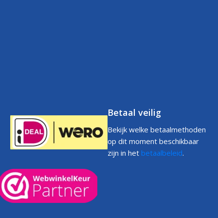
Contact
Betaalbeleid
FAQs
Klantenservice
Retourneren
Volg uw bestelling
FAQs
Garantie
Voorwaarden
Volg uw bestelling
Privacystatement
Cookiebeleid
Klachtenpagina
Betaal veilig
Bekijk welke betaalmethoden
op dit moment beschikbaar
zijn in het
betaalbeleid
.