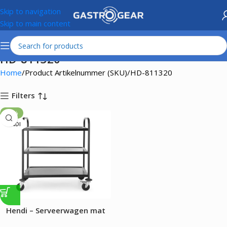
Skip to navigation
Skip to main content
HD-811320
Home
Product Artikelnummer (SKU)
HD-811320
Filters
-16%
HENDI
Hendi – Serveerwagen mat
zwart