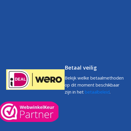
Contact
Betaalbeleid
FAQs
Klantenservice
Retourneren
Volg uw bestelling
FAQs
Garantie
Voorwaarden
Volg uw bestelling
Privacystatement
Cookiebeleid
Klachtenpagina
Betaal veilig
Bekijk welke betaalmethoden
op dit moment beschikbaar
zijn in het
betaalbeleid
.