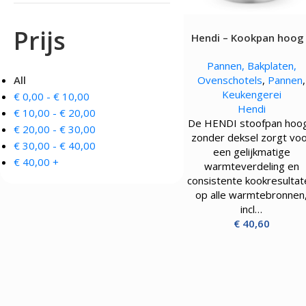
OVENS, STEAMERS 
DRANKAPPARATUUR
Prijs
Hendi – Kookpan hoog
MAGNETRONS
Citruspersen - Juicers
zonder deksel – 8.9L
Convectie-/Heteluchto
Koffie en Thee
Pannen, Bakplaten,
High-Speed Ovens
Koude Drankdispensers
All
Ovenschotels
,
Pannen
,
Magnetrons
Milkshakers
Keukengerei
€
0,00
-
€
10,00
Rookovens
Slush Machines
Hendi
Speciale Ovens
€
10,00
-
€
20,00
Warme Drankdispensers
De HENDI stoofpan hoog
Voedseldrogers
Waterkokers
€
20,00
-
€
30,00
zonder deksel zorgt vo
€
30,00
-
€
40,00
een gelijkmatige
€
40,00
+
warmteverdeling en
consistente kookresultat
op alle warmtebronnen
incl…
€
40,60