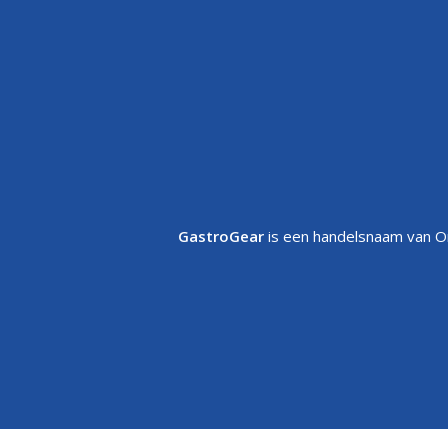
Klantenservice
Retourneren
FAQs
Garantie
Voorwaarden
Volg uw bestelling
Privacystatement
Cookiebeleid
Klachtenpagina
GastroGear
is een handelsnaam van On