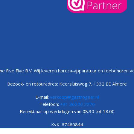
Volg uw bestelling
e Five Five B.V. Wij leveren horeca-apparatuur en toebehoren vo
Bezoek- en retouradres: Keersluisweg 7, 1332 EE Almere
E-mail:
verkoop@gastrogear.nl
Telefoon:
+31 36200 2276
Bereikbaar op werkdagen van 08:30 tot 18:00
KvK: 67460844
BTW: NL857005054B01