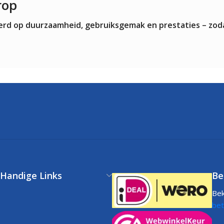
rop
teerd op duurzaamheid, gebruiksgemak en prestaties – zod
Handige Links
Be
Bek
Klantenservice
bet
FAQs