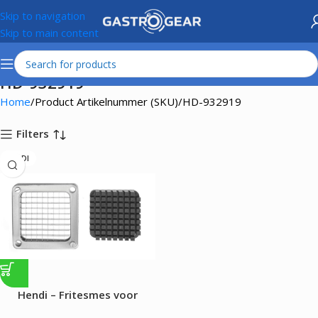
Skip to navigation
Skip to main content
HD-932919
Home
Product Artikelnummer (SKU)
HD-932919
Filters
HENDI
Hendi – Fritesmes voor
fritessnijder