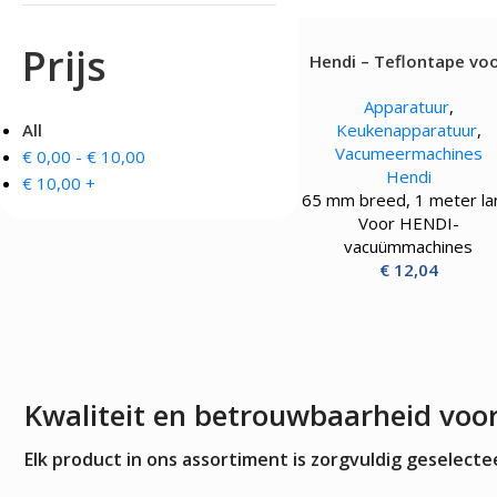
OVENS, STEAMERS 
DRANKAPPARATUUR
Prijs
Hendi – Teflontape vo
MAGNETRONS
Citruspersen - Juicers
bovenste sealbalk.
Convectie-/Heteluchto
Koffie en Thee
Apparatuur
,
High-Speed Ovens
Koude Drankdispensers
All
Keukenapparatuur
,
Magnetrons
Milkshakers
Vacumeermachines
€
0,00
-
€
10,00
Rookovens
Slush Machines
Hendi
Speciale Ovens
€
10,00
+
Warme Drankdispensers
65 mm breed, 1 meter la
Voedseldrogers
Waterkokers
Voor HENDI-
vacuümmachines
€
12,04
Kwaliteit en betrouwbaarheid voo
Elk product in ons assortiment is zorgvuldig geselec