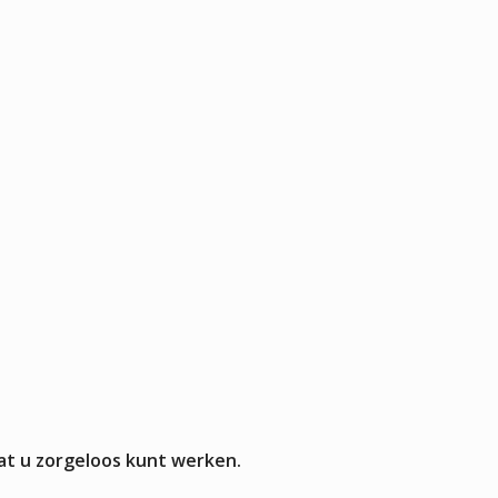
Pizza werkbanken zonder koeling
APPARATUUR
rmers
sten
mpen
aten
rines
mers
at u zorgeloos kunt werken.